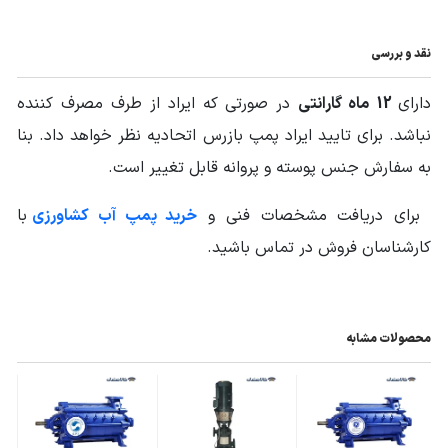
قطر دهانه ورودی
2 و 1/2 اینچ
پمپ
نقد و بررسی
قطر دهانه خروجی
دارای
12
ماه گارانتی
در صورتی که ایراد از طرف مصرف کننده
2 اینچ
پمپ
نباشد. برای تایید ایراد پمپ بازرس اتحادیه نظر خواهد داد. بنا
جنس پوسته
چدن Cast Iron
به سفارش جنس پوسته و پروانه قابل تغییر است.
جنس پروانه
چدن Cast Iron
برای دریافت مشخصات فنی و
خرید پمپ آب کشاورزی
با
کارشناسان فروش در تماس باشید.
منبع انرژی
برق تک فاز
,
برق سه فاز
الکتروموتور قابل
1400 دور
,
2900 دور
اتصال
محصولات مشابه
وزن محموله (گرم)
به دیتاشیت محصول در قسمت فایل‌های مرتبط
مراجعه کنید.
ابعاد mm (طول-
به دیتاشیت محصول در قسمت فایل‌های مرتبط
عرض-ارتفاع)
مراجعه کنید.