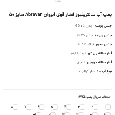
پمپ آب سانتریفیوژ فشار قوی آبروان Abravan سایز 50
جنس پوسته
: چدن GG-25
جنس پروانه
: چدن GG-25
جنس محور
: فولاد Ck 45
قطر دهانه ورودی
: 2 و 1/2 اینچ
قطر دهانه خروجی
: 2 اینچ
نوع آب بند
: نوار گرافیت
انتخاب سریال پمپ WKL:
8
7
6
5
4
3
2
1