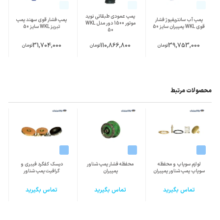
پمپ عمودی طبقاتی نوید
پمپ آب سانتریفیوژ فشار
پمپ فشار قوی سهند پمپ
موتور 1500 دور مدل WKL
قوی WKL پمپیران سایز 50
تبریز WKL سایز 50
50
31,704,000
110,866,800
39,753,000
تومان
تومان
تومان
محصولات مرتبط
لوازم سوپاپ و محفظه
محفظه فشار پمپ شناور
دیسک کفگرد فیبری و
سوپاپ پمپ شناور پمپیران
پمپیران
گرافیت پمپ شناور
تماس بگیرید
تماس بگیرید
تماس بگیرید