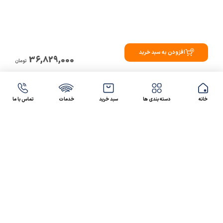
افزودن به سبد خرید
36,829,000
تومان
خانه
دسته بندی ها
سبد خرید
خدمات
تماس با ما
47 46 021-9100
4300 30 021-91
رسالت کالاصنعتی