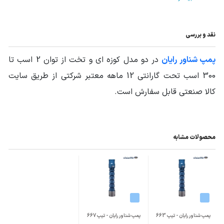
جنس پوسته
چدن
نوع اتصال پمپ
با الکتروموتور ایرانی
,
بدون الکتروموتور
نقد و بررسی
شناور
پمپ شناور رایان
در دو مدل کوزه ای و تخت از توان 2 اسب تا
تیپ پمپ
تیپ 665
300 اسب تحت گارانتی 12 ماهه معتبر شرکتی از طریق سایت
منبع انرژی
برق سه فاز
کالا صنعتی قابل سفارش است.
الکتروموتور قابل
2900 دور
اتصال
محصولات مشابه
پمپ شناور رایان - تیپ 663
پمپ شناور رایان - تیپ 667