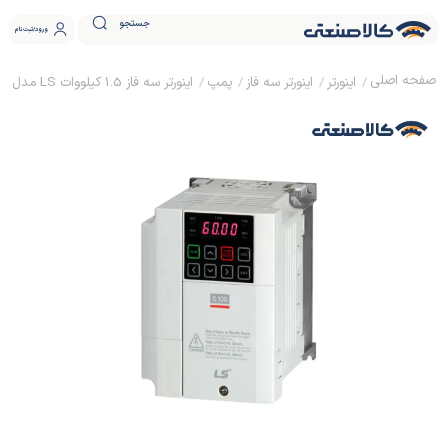
جستجو
ورود
ثبت نام
اینورتر
اینورتر سه فاز
پمپ
اینورتر سه فاز 1.5 کیلووات LS مدل S100 - 4EONNS