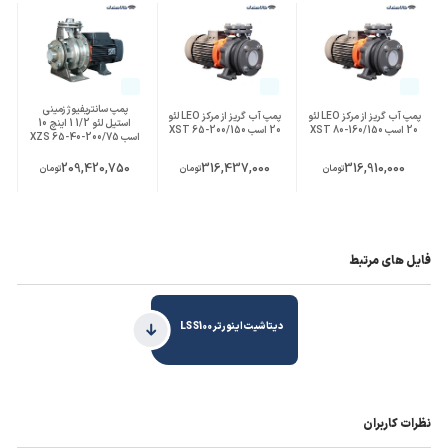
در تماس باشید.
پمپ سانتریفیوژ زمینی
پمپ آب گریز از مرکز LEO لئو
پمپ آب گریز از مرکز LEO لئو
استیل لئو 1/2 1 اینچ 10
20 اسب XST 80-160/150
20 اسب XST 65-200/150
اسب XZS 65-40-200/75
209,420,750
316,437,000
316,910,000
تومان
تومان
تومان
فایل های مرتبط
دیتاشیت اینورتر LS S100
نظرات کاربران