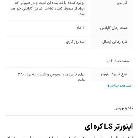
گارانتی
تولید کننده یا نماینده آن است و در صورتی که
ایراد از مصرف کننده نباشد، شامل گارانتی خواهد
شد.
مدت زمان گارانتی
12ماه
بازه زمانی ارسال
سه روز کاری
مشخصات فنی
نوع کاربرد اینورتر
برای کاربردهای عمومی و اتصال به برق 380
ولت
فرکانس خروجی
400~0.01 هرتز
مد کنترلی
Open loop Vector Control
نقد و بررسی
جداشدن صفحه
اینورتر LS کره ای
کلید توسط کابل
شبکه