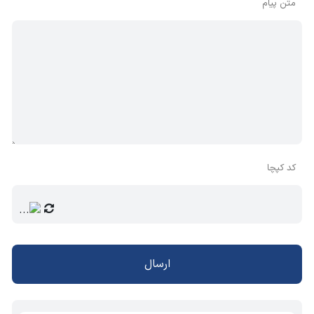
متن پیام
کد کپچا
ارسال