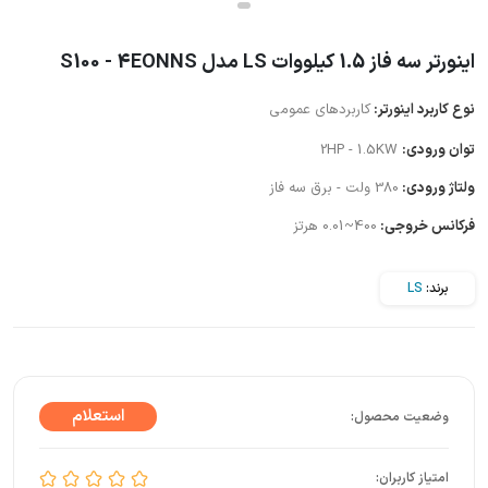
اینورتر سه فاز 1.5 کیلووات LS مدل S100 - 4EONNS
نوع کاربرد اینورتر:
کاربردهای عمومی
توان ورودی:
2HP - 1.5KW
ولتاژ ورودی:
380 ولت - برق سه فاز
فرکانس خروجی:
400~0.01 هرتز
برند:
LS