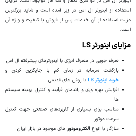
اینورتر ال اس در دو سری تکفاز و سه فاز موجود است. مزایای
ولتاژ ورودی
380 ولت - برق سه فاز
استفاده از اینورتر ال اس در زیر آمده است و شاید بزرگترین
مزیت استفاده از آن خدمات پس از فروش با کیفیت و ویژه آن
توان ورودی
2HP - 1.5KW
است.
وزن محموله (گرم)
1000
مزایای اینورتر LS
صرفه جویی در مصرف انرژی با اینورترهای پیشرفته ال اس
بازگشت سرمایه در زمان کم با جایگزین کردن و
خرید
اینورتر LS
با روش های قدیمی
افزایش بهره وری و راندمان فرآیند و کنترل بهینه سیستم
ها
مناسب برای بسیاری از کاربردهای صنعتی جهت کنترل
سرعت موتور
سازگار با انواع
الکتروموتور
های موجود در بازار ایران