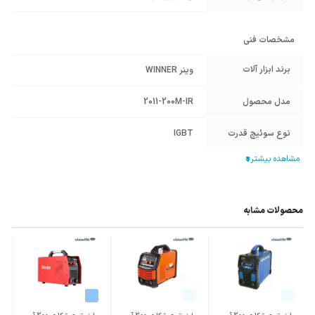
مشخصات فنی
برند ابزار آلات
وینر WINNER
مدل محصول
2011-200M-IR
نوع سوئیچ قدرت
IGBT
کلاس ایمنی
F
قطر الکترود (mm)
2.5
محصولات مشابه
ولتاژ ورودی
220 ولت - برق تک فاز
درجه حفاظت بدنه
IP21S
چرخه کار (Duty
%40
Cycle)