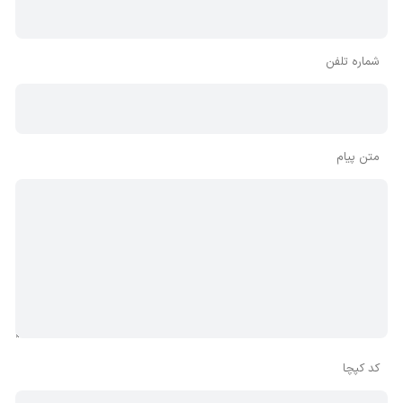
شماره تلفن
متن پیام
کد کپچا