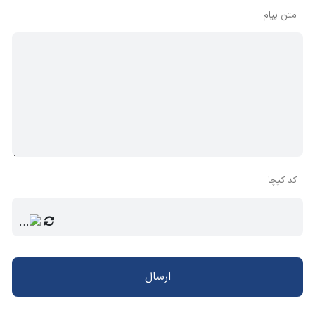
متن پیام
کد کپچا
ارسال