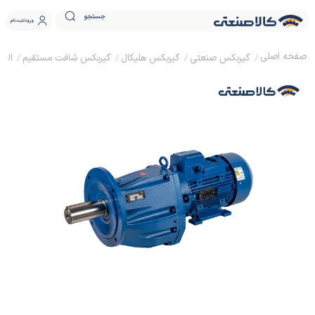
جستجو
ورود
ثبت نام
گیربکس صنعتی
گیربکس هلیکال
گیربکس شافت مستقیم
الکترو