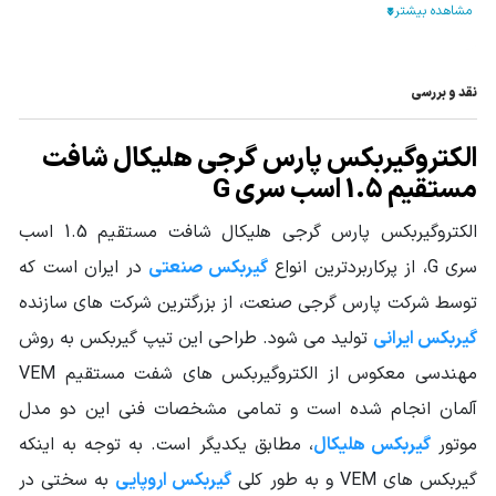
سری گیربکس - تیپ
سری G هلیکال شافت مستقیم
گیربکس
تیپ گیربکس
هلیکال
نقد و بررسی
نوع خروجی
فلنچ دار
الکتروگیربکس پارس گرجی هلیکال شافت
نوع گیربکس
مستقیم 1.5 اسب سری G
گیربکس هلیکال
صنعتی
الکتروگیربکس پارس گرجی هلیکال شافت مستقیم 1.5 اسب
توان ورودی
1.5HP - 1.1KW
سری G، از پرکاربردترین انواع
گیربکس صنعتی
در ایران است که
گیربکس
توسط شرکت پارس گرجی صنعت، از بزرگترین شرکت های سازنده
گشتاور خروجی
65.2 تا 488 نیوتن متر
گیربکس ایرانی
تولید می شود. طراحی این تیپ گیربکس به روش
گیربکس (N.m)
مهندسی معکوس از الکتروگیربکس های شفت مستقیم VEM
جنس پوسته
چدن Cast Iron
آلمان انجام شده است و تمامی مشخصات فنی این دو مدل
سرویس فاکتور
موتور
گیربکس هلیکال
، مطابق یکدیگر است. به توجه به اینکه
1 تا 4.5
Service Factor
گیربکس های VEM و به طور کلی
گیربکس اروپایی
به سختی در