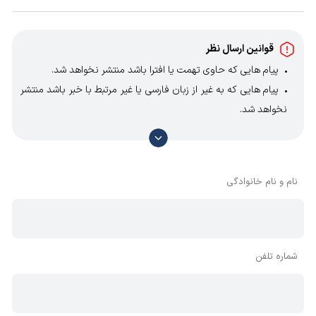
هلیکال شافت مستقیم 1.5 اسب سری G پیشنهاد می کنیم
کاتالوگ این محصول را از
بانک کاتالوگ
کالا صنعتی دانلود
قوانین ارسال نظر
نمایید؛ با این حال مهم ترین مشخصات فنی این گیربکس
پیام هایی که حاوی تهمت یا افترا باشد منتشر نخواهد شد.
عبارتند از:
پیام هایی که به غیر از زبان فارسی یا غیر مرتبط با خبر باشد منتشر
نخواهد شد.
قطر شفت خروجی: 32 و 48 میلی متر
با توجه به آن که امکان موافقت یا مخالفت با محتوای نظرات
جنس پوسته: چدن
وجود دارد، معمولا نظراتی که محتوای مشابه دارند، انتشار نمی‌یابند
جنس دنده: فولادی
بنابراین توصیه می‌شود از مثبت و منفی استفاده کنید.
نام و نام خانوادگی
شماره تلفن