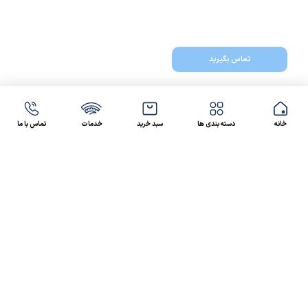
تماس بگیرید
خانه
دسته بندی ها
سبد خرید
خدمات
تماس با ما
47 46 021-9100
4300 30 021-91
رسالت کالاصنعتی
کالاصنعتی یکی از شرکت‌های تامین کننده انواع کالای