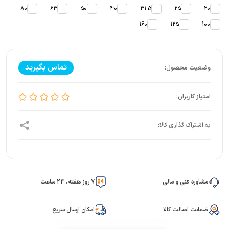
80
63
50
40
31.5
25
20
160
125
100
تماس بگیرید
مشاوره فنی و مالی
7 روز هفته، 24 ساعت
ضمانت اصالت کالا
امکان ارسال سریع