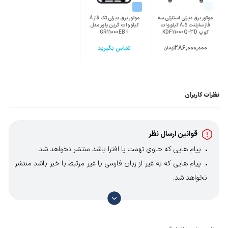
موتور برق دیزلی استارتی سه
موتور برق دیزلی تک فاز 8
جنس سیم پیچ
مس 100%
فاز سایلنت 8.5 کیلووات
کیلووات گرین پاور مدل
کوپ KDF11000Q-3D
GR11000EB-I
کشور سازنده
286,000,000
تماس بگیرید
تومان
چین
محصول
مدل ژنراتور
KDM1000
نظرات کاربران
سایر مشخصات
دارای موتور 4 زمانه
قوانین ارسال نظر
پیام هایی که حاوی تهمت یا افترا باشد منتشر نخواهد شد.
پیام هایی که به غیر از زبان فارسی یا غیر مرتبط با خبر باشد منتشر
نخواهد شد.
با توجه به آن که امکان موافقت یا مخالفت با محتوای نظرات
وجود دارد، معمولا نظراتی که محتوای مشابه دارند، انتشار نمی‌یابند
بنابراین توصیه می‌شود از مثبت و منفی استفاده کنید.