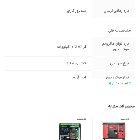
بازه زمانی ارسال
سه روز کاری
مشخصات فنی
بازه توان ماکزیمم
از 8.1 تا 10 کیلووات
موتور برق
نوع خروجی
تکفاز
,
سه فاز
نوع موتور برق
اپن فریم
برند موتور برق و
کوپر COOPER
ژنراتور
محصولات مشابه
نوع سیستم استارت
استارتی
,
هندلی
آمپر خروجی
28 آمپر
سیستم خنک کننده
هوا خنک