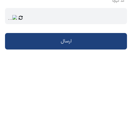
کد کپچا
ارسال