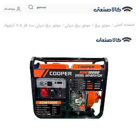
جستجو
ورود
ثبت نام
موتور برق
موتور برق دیزلی
موتور برق دیزلی سه فاز 8.5 کیلووات کوپر KDM1000