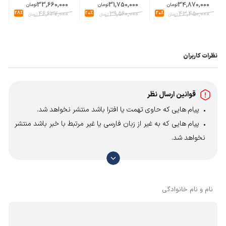
33,660,000
31,750,000
34,870,000
تومان
تومان
تومان
28%
46,637,000
20%
39,560,000
20%
43,450,000
تومان
تومان
تومان
نظرات کاربران
قوانین ارسال نظر
پیام هایی که حاوی تهمت یا افترا باشد منتشر نخواهد شد.
پیام هایی که به غیر از زبان فارسی یا غیر مرتبط با خبر باشد منتشر
نخواهد شد.
با توجه به آن که امکان موافقت یا مخالفت با محتوای نظرات
وجود دارد، معمولا نظراتی که محتوای مشابه دارند، انتشار نمی‌یابند
بنابراین توصیه می‌شود از مثبت و منفی استفاده کنید.
نام و نام خانوادگی