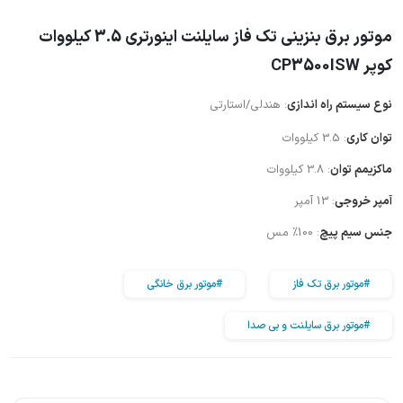
موتور برق بنزینی تک فاز سایلنت اینورتری 3.5 کیلووات
کوپر CP3500ISW
نوع سیستم راه اندازی
: هندلی/استارتی
توان کاری
: 3.5 کیلووات
ماکزیمم توان
: 3.8 کیلووات
آمپر خروجی
: 13 آمپر
جنس سیم پیچ
: 100% مس
#موتور برق تک فاز
#موتور برق خانگی
#موتور برق سایلنت و بی صدا