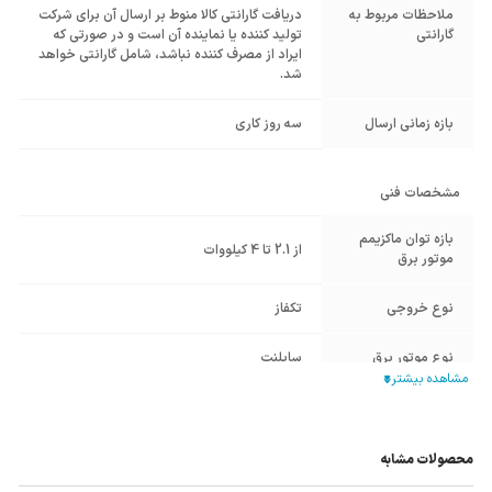
ملاحظات مربوط به
دریافت گارانتی کالا منوط بر ارسال آن برای شرکت
گارانتی
تولید کننده یا نماینده آن است و در صورتی که
ایراد از مصرف کننده نباشد، شامل گارانتی خواهد
شد.
بازه زمانی ارسال
سه روز کاری
مشخصات فنی
بازه توان ماکزیمم
از 2.1 تا 4 کیلووات
موتور برق
نوع خروجی
تکفاز
نوع موتور برق
سایلنت
برند موتور برق و
کوپر COOPER
ژنراتور
محصولات مشابه
نوع سیستم استارت
استارتی
,
هندلی