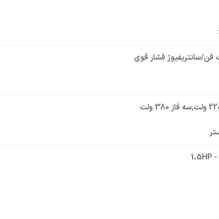
 فن/سانتریفیوژ فشار قوی
,
سه فاز 380 ولت
تر
1.5HP -
ونی