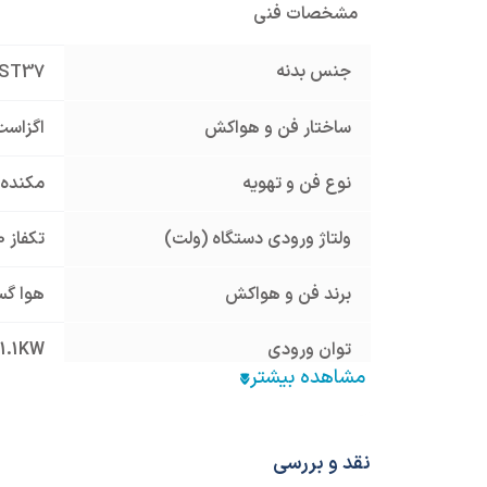
مشخصات فنی
جنس بدنه
ST37
ساختار فن و هواکش
اگزاست
نوع فن و تهویه
مکنده
ولتاژ ورودی دستگاه (ولت)
تکفاز 220 ولت
برند فن و هواکش
هوا گس
توان ورودی
 1.1KW
نوع پروانه
بکوارد
نوع فن و هواکش
فن حلز
نقد و بررسی