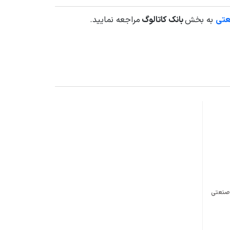
عتی
به بخش
بانک کاتالوگ
مراجعه نمایید.
ضخامت بدنه و پروانه ورق ۲ میلیمتر و دیسک اصلی پروانه و صفحه نصب موتور و درپوش پشت قاب از ورق ۳ میلیمتر می