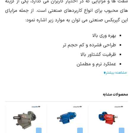
شفت ها و مزایایی که در اختیار کاربران می گذارد، یکی از گزینه
وزن محموله (گرم)
273000
های محبوب برای انواع کاربردهای صنعتی است. از جمله مزایای
ابعاد mm (طول-
در دیتاشیت محصول موجود است.
این گیربکس صنعتی می توان به موارد زیر اشاره نمود:
عرض-ارتفاع)
بهره وری بالا
سایر مشخصات
10 سال خدمات پس از فروش
طراحی فشرده و کم حجم تر
دور خروجی
230
,
200
,
160
,
130
,
100
,
80
,
63
ظرفیت گشتاور بالا
گیربکس (rpm)
عملکرد نرم و مطمئن
تطبیق پذیری با انواع کاربردها
سهولت در تعمیر و نگهداری
محصولات مشابه
تعمیر و نگهداری الکتروگیربکس شریف
هلیکال شافت مستقیم 20 اسب 15 کیلووات
اقدامات کلی جهت بازدید دوره ای و
تعمیر و نگهداری
الکتروگیربکس شریف هلیکال شافت مستقیم 20 اسب 15