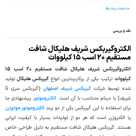
تیپ گیربکس
هلیکال
نوع خروجی
پایه دار
نقد و بررسی
نوع گیربکس
گیربکس هلیکال
صنعتی
الکتروگیربکس شریف هلیکال شافت
توان ورودی
مستقیم 20 اسب 15 کیلووات
20HP - 15KW
گیربکس
الکتروگیربکس شریف هلیکال شافت مستقیم 20 اسب 15
گشتاور خروجی
از 552 تا 2010
کیلووات
ترکیب یکی از پرکاربردترین انواع
گیربکس هلیکال
تولید
گیربکس (N.m)
شده توسط شرکت
گیربکس شریف اصفهان
(گیربکس سری G
سرویس فاکتور
از 2.26 تا 7.03
شریف) با دینام متناسب با آن است.
الکتروموتور
پیشنهادی ما
قطر شافت خروجی
برای استفاده با این گیربکس یکی از دو برند
الکتروموتور موتوژن
90
(mm)
یا الکتروژن است که هر دو از تولیدات بسیار با کیفیت ایرانی
جنس دنده
فولاد آلیاژی
هستند. گیربکس هلیکال شافت مستقیم به دلیل طراحی خاص