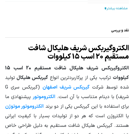
تیپ گیربکس
هلیکال
نوع خروجی
فلنچ دار
نقد و بررسی
نوع گیربکس
گیربکس هلیکال
صنعتی
الکتروگیربکس شریف هلیکال شافت
توان ورودی
مستقیم 20 اسب 15 کیلووات
20HP - 15KW
گیربکس
الکتروگیربکس شریف هلیکال شافت مستقیم 20 اسب 15
گشتاور خروجی
از 333 تا 1205
کیلووات
ترکیب یکی از پرکاربردترین انواع
گیربکس هلیکال
تولید
گیربکس (N.m)
شده توسط شرکت
گیربکس شریف اصفهان
(گیربکس سری G
سرویس فاکتور
از 1.73 تا 3.43
شریف) با دینام متناسب با آن است.
الکتروموتور
پیشنهادی ما
قطر شافت خروجی
برای استفاده با این گیربکس یکی از دو برند
الکتروموتور موتوژن
75
(mm)
یا الکتروژن است که هر دو از تولیدات بسیار با کیفیت ایرانی
جنس دنده
فولاد آلیاژی
هستند. گیربکس هلیکال شافت مستقیم به دلیل طراحی خاص