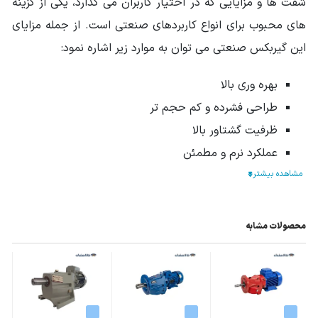
شفت ها و مزایایی که در اختیار کاربران می گذارد، یکی از گزینه
وزن محموله (گرم)
210000
های محبوب برای انواع کاربردهای صنعتی است. از جمله مزایای
ابعاد mm (طول-
در دیتاشیت محصول موجود است.
این گیربکس صنعتی می توان به موارد زیر اشاره نمود:
عرض-ارتفاع)
بهره وری بالا
سایر مشخصات
10 سال خدمات پس از فروش
طراحی فشرده و کم حجم تر
دور خروجی
430
,
330
,
270
,
200
,
160
,
125
,
100
ظرفیت گشتاور بالا
گیربکس (rpm)
عملکرد نرم و مطمئن
تطبیق پذیری با انواع کاربردها
سهولت در تعمیر و نگهداری
محصولات مشابه
تعمیر و نگهداری الکتروگیربکس شریف
هلیکال شافت مستقیم 20 اسب 15 کیلووات
اقدامات کلی جهت بازدید دوره ای و
تعمیر و نگهداری
الکتروگیربکس شریف هلیکال شافت مستقیم 20 اسب 15