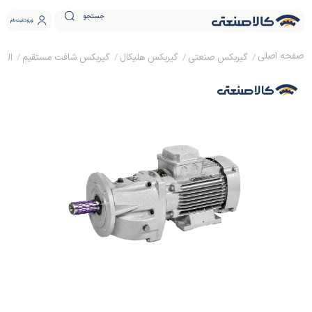
جستجو
ورود
ثبت نام
گیربکس صنعتی
گیربکس هلیکال
گیربکس شافت مستقیم
الکترو