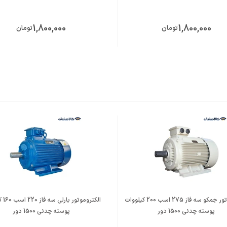
5
150
75
150
500
230
230
160
4.
1,800,000
1,800,000
تومان
تومان
5
170
85
170
85
170
450
180
5.
5
190
95
190
95
190
500
200
5.
الکتروموتور جمکو سه فاز 275 اسب 200 کیلووات
الکتروم
پوسته چدنی 1500 دور
پوسته چدنی 1500 دور