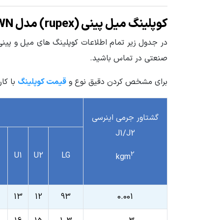
کوپلینگ میل پینی (rupex) مدل RWN
در جدول زیر تمام اطلاعات کوپلینگ های میل و پین
صنعتی در تماس باشید.
برای مشخص کردن دقیق نوع و
قیمت کوپلینگ
با کا
گشتاور جرمی اینرسی
J1/J2
2
U1
U2
LG
kgm
13
12
93
0.001