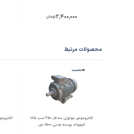
5
42
42
324.5
0.86
2,400,000
تومان
5
52
52
365.5
1.7
5
52
52
405.5
2.8
محصولات مرتبط
الکتروموتور موتوژن سه فاز 250 اسب 185
کیلووات پوسته چدنی 1500 دور