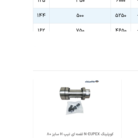
125
350
6000
144
500
5250
162
750
4650
178
950
4200
198
13600
3750
228
2200
3300
252
2750
3000
285
4300
2650
4
320
5500
2350
5
کوپلینگ N-EUPEX لقمه ای تیپ H سایز 80
کوپلینگ N-EUPEX لقمه ای تیپ H سایز 95
360
7800
2100
6