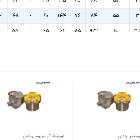
-
42
-
48
125
65
68
50
3
-
48
-
60
144
76
84
55
3
-
55
-
65
162
85
922
60
3.
-
70
-
75
178
102
108
70
3.
-
80
-
90
198
120
128
80
3.
-
90
-
95
225
129
140
90
3.
-
100
-
110
252
150
160
100
3.
8
110
48
120
285
164
175
110
4.
5
120
55
130
320
180
192
125
4.
 روتکس چدنی
کوپلینگ آلومینیوم روتکس
5
130
65
140
360
200
210
140
4.