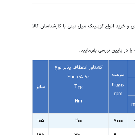
خرید انواع کوپلینگ میل پینی با کارشناسان کالا
 در پایین بررسی بفرمایید.
گشتاور انعطاف پذیر نوع
سرعت
80 ShoreA
n
Kmax
T
سایز
TK
rpm
Nm
m
105
200
7000