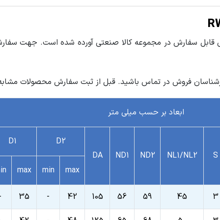
ی قابل سفارش در مجموعه کالا صنعتی آورده شده است. جهت سفارش و 
رشناسان فروش در تماس باشید. قبل از ثبت سفارش محصولات مشابه را
ابعاد بر حسب میلی متر
D1
D2
DA
ND1
ND2
NL1/NL2
S
in
max
min
max
-
35
-
42
105
56
59
45
3