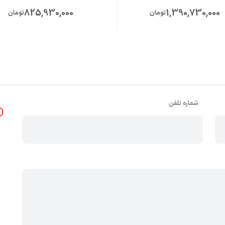
825,930,000
1,390,730,000
تومان
تومان
شماره تلفن