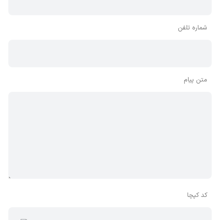
شماره تلفن
متن پیام
کد کپچا