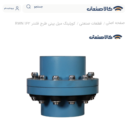
جستجو
ورود
ثبت نام
قطعات صنعتی
کوپلینگ میل پینی طرح فلندر RWN 162