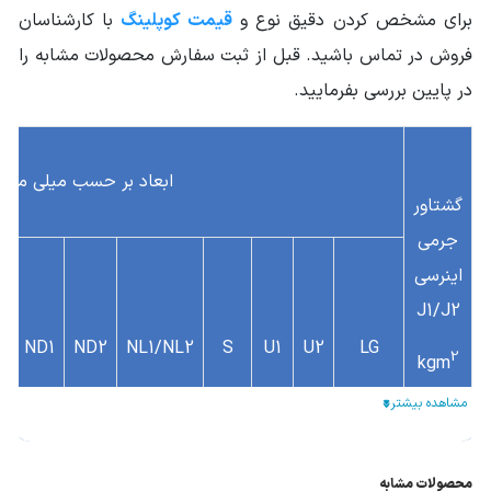
برای مشخص کردن دقیق نوع و
قیمت کوپلینگ
با کارشناسان
فروش در تماس باشید. قبل از ثبت سفارش محصولات مشابه را
در پایین بررسی بفرمایید.
ابعاد بر حسب میلی متر
گشتاور
جرمی
اینرسی
J1/J2
A
ND1
ND2
NL1/NL2
S
U1
U2
LG
2
kgm
0.001
محصولات مشابه
93
12
13
3
45
59
56
5