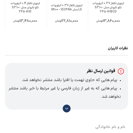
جنس دنده
اینورتر تکفاز 0.37 کیلووات
فولاد آلیاژی
اینورتر تکفاز 0.4 کیلووات
اینورتر تکفاز 0.37 کیلووات
تکو تایوان مدل S310-
تکو تایوان مدل S310-
LS مدل M100 - 1EOFNA
2P5-H1D
2P5-H1BCD
وزن محموله (گرم)
25500
13,480,000
22,810,000
13,860,000
تومان
تومان
تومان
دور خروجی
50
,
40
,
31.5
,
25
,
20
,
16
گیربکس (rpm)
نظرات کاربران
قوانین ارسال نظر
پیام هایی که حاوی تهمت یا افترا باشد منتشر نخواهد شد.
پیام هایی که به غیر از زبان فارسی یا غیر مرتبط با خبر باشد منتشر
نخواهد شد.
با توجه به آن که امکان موافقت یا مخالفت با محتوای نظرات
وجود دارد، معمولا نظراتی که محتوای مشابه دارند، انتشار نمی‌یابند
بنابراین توصیه می‌شود از مثبت و منفی استفاده کنید.
نام و نام خانوادگی