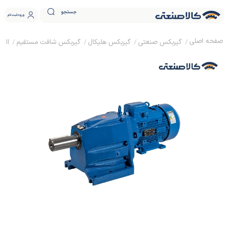
جستجو
ورود
ثبت نام
گیربکس صنعتی
گیربکس هلیکال
گیربکس شافت مستقیم
الکترو