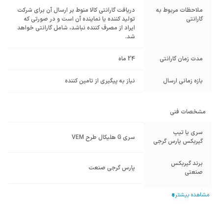
ملاحظات مربوط به
دریافت گارانتی کالا منوط بر ارسال آن برای شرکت
گارانتی
تولید کننده یا نماینده آن است و در صورتی که
ایراد از مصرف کننده نباشد، شامل گارانتی خواهد
شد.
مدت زمان گارانتی
24 ماه
بازه زمانی ارسال
نیاز به پیگیری از تامین کننده
مشخصات فنی
سری یا تیپ
سری G هلیکال طرح VEM
گیربکس پارس گرجی
برند گیربکس
پارس گرجی صنعت
صنعتی
سری گیربکس - تیپ
سری G هلیکال شافت مستقیم
گیربکس