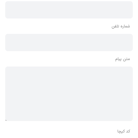
شماره تلفن
متن پیام
کد کپچا