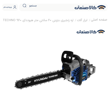
جستجو
ورود
ثبت نام
ابزار آلات
اره زنجیری بنزینی 60 سانتی متر هیوندای TECHNO 960