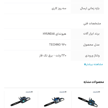
بازه زمانی ارسال
سه روز کاری
مشخصات فنی
برند ابزار آلات
هیوندای HYUNDAI
مدل محصول
TECHNO 960
ولتاژ ورودی
220 ولت - برق تک فاز
حجم سیلندر
62 سی سی
کشور سازنده
چین
محصول
محصولات مشابه
وزن محموله (گرم)
4900
ابعاد mm (طول-
445*260*300
عرض-ارتفاع)