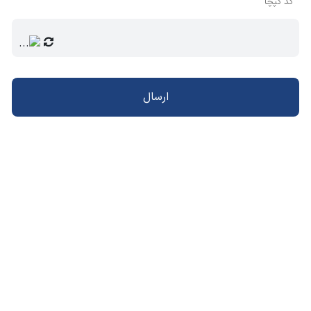
کد کپچا
ارسال