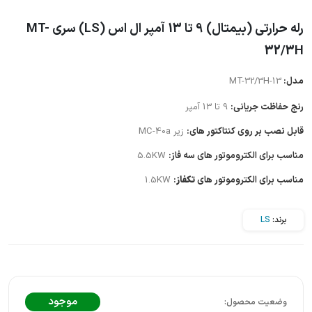
رله حرارتی (بیمتال) 9 تا 13 آمپر ال اس (LS) سری MT-
32/3H
مدل:
MT-32/3H-13
رنج حفاظت جریانی:
9 تا 13 آمپر
قابل نصب بر روی کنتاکتور های:
زیر MC-40a
مناسب برای الکتروموتور های سه فاز:
5.5KW
مناسب برای الکتروموتور های
تکفاز
:
1.5KW
برند:
LS
موجود