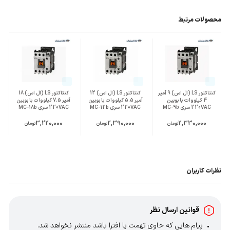
محصولات مرتبط
کنتاکتور LS (ال اس) 9 آمپر
کنتاکتور LS (ال اس) 12
کنتاکتور LS (ال اس) 18
4 کیلووات با بوبین
آمپر 5.5 کیلووات با بوبین
آمپر 7.5 کیلووات با بوبین
220VAC سری MC-9b
220VAC سری MC-12b
220VAC سری MC-18b
3,220,000
2,390,000
2,330,000
تومان
تومان
تومان
نظرات کاربران
قوانین ارسال نظر
پیام هایی که حاوی تهمت یا افترا باشد منتشر نخواهد شد.