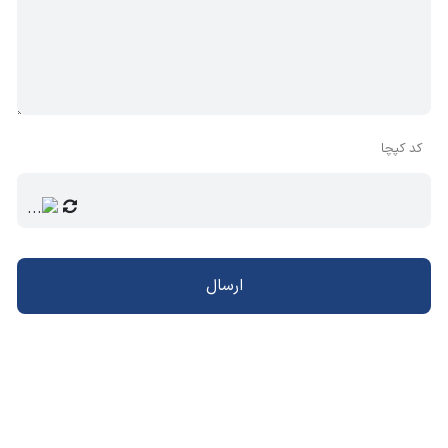
کد کپچا
ارسال