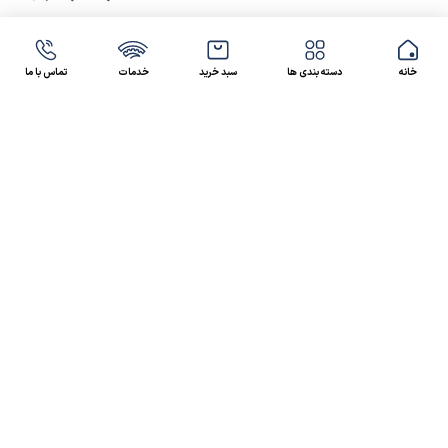
خانه
دسته بندی ها
سبد خرید
خدمات
تماس با ما
47 46 021-9100
4300 30 021-91
رسالت کالاصنعتی
کالاصنعتی یکی از شرکت‌های تامین کننده انواع کالای
صنعتی در ایران بوده که توانسته در طول سال‌های فعالیت
ارسال سریع پیشنهاد مالی و فنی،
خود، خدماتی نظیر،
مشاوره و خدمات پس از فروش
پیگیرانه را ارائه داده و