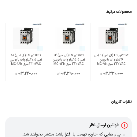
محصولات مرتبط
کنتاکتور LS (ال اس) 9 آمپر
کنتاکتور LS (ال اس) 12
کنتاکتور LS (ال اس) 18
4 کیلووات با بوبین
آمپر 5.5 کیلووات با بوبین
آمپر 7.5 کیلووات با بوبین
220VAC سری MC-9b
220VAC سری MC-12b
220VAC سری MC-18b
3,220,000
2,390,000
2,330,000
تومان
تومان
تومان
نظرات کاربران
قوانین ارسال نظر
پیام هایی که حاوی تهمت یا افترا باشد منتشر نخواهد شد.