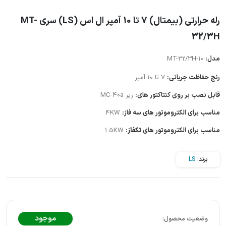
رله حرارتی (بیمتال) 7 تا 10 آمپر ال اس (LS) سری MT-
32/3H
مدل:
MT-32/3H-10
رنج حفاظت جریانی:
7 تا 10 آمپر
قابل نصب بر روی کنتاکتور های:
زیر MC-40a
مناسب برای الکتروموتور های سه فاز:
4KW
مناسب برای الکتروموتور های
تکفاز
:
1.5KW
برند:
LS
موجود