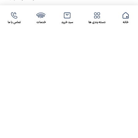
خانه
دسته بندی ها
سبد خرید
خدمات
تماس با ما
47 46 021-9100
4300 30 021-91
رسالت کالاصنعتی
کالاصنعتی یکی از شرکت‌های تامین کننده انواع کالای
صنعتی در ایران بوده که توانسته در طول سال‌های فعالیت
ارسال سریع پیشنهاد مالی و فنی،
خود، خدماتی نظیر،
مشاوره و خدمات پس از فروش
پیگیرانه را ارائه داده و