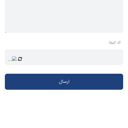
کد کپچا
ارسال