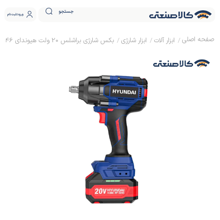
جستجو
ورود
ثبت نام
ابزار آلات
ابزار شارژی
بکس شارژی براشلس 20 ولت هیوندای HP-5246