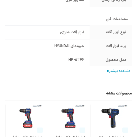
بازه زمانی ارسال
سه روز کاری
مشخصات فنی
نوع ابزار آلات
ابزار آلات شارژی
برند ابزار آلات
هیوندای HYUNDAI
مدل محصول
HP-5246
ولتاژ ورودی
220 ولت - برق تک فاز
کشور سازنده
چین
محصول
محصولات مشابه
سایر مشخصات
دارای شفت 1.2 اینچ
دارای 2 عدد باتری لیتیومی 4 آمپر ساعت قابل
شارژ با نمایشگر LED
پیچ استاندارد M14 / M30
همراه با کیف BMC و دارای سه حالت تنظیم
گشتاور