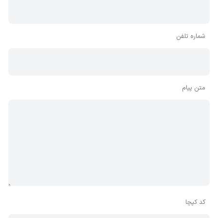
شماره تلفن
متن پیام
کد کپچا