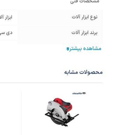
مشخصات فنی
نوع ابزار آلات
ابزار آ
برند ابزار آلات
دی سی ا
مدل محصول
2-185
نوع ابزار برقی
اره برق
محصولات مشابه
ولتاژ ورودی
220 ولت - برق تک فاز
کشور سازنده محصول
چین
وزن محموله (گرم)
3600
سایر مشخصات
مجهز ب
مجهز به