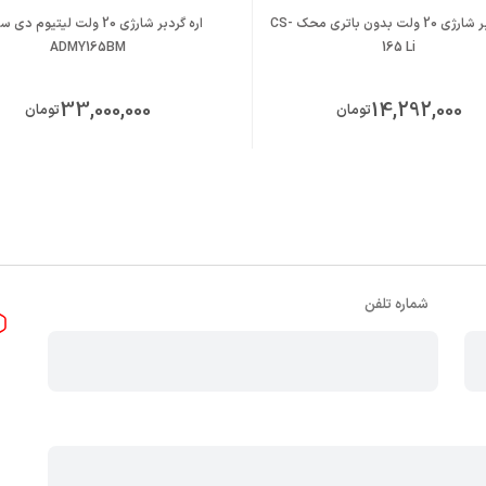
ه حفاظ تیغه آلومینیومی
اره گرد بر شارژی 20 ولت بدون باتری محک CS-
اره گردبر شارژی 20 ولت لیتیوم د
آسان زغال
ADMY165BM
165 Li
مکی و یک عدد تیغه برش DCA و واشر های تنظیم تیغه و شفت
33,000,000
14,292,000
تومان
تومان
شماره تلفن