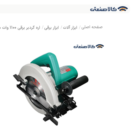
ابزار آلات
ابزار برقی
اره گردبر برقی 1100 وات دی سی ای AMY02-185