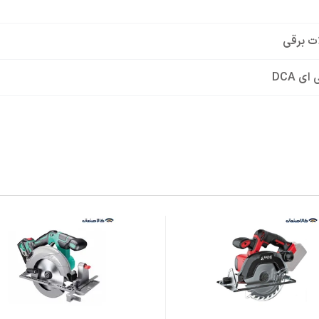
لات برقی
ی DCA
AMY0
ی
ه قفل ایمنی کلید و شاسی قفل کن شفت به منظور سهولت در تعویض
 گیربکس تمام فلزی با آلیاژ بسیار بالا