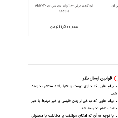
ی سی ای
اره گردبر برقی 1100 وات دی سی ای AMY02-
اره گردبر برقی 1500 وات دی سی ای AMY03-185
185SH
ت
11,500,000
تومان
قوانین ارسال نظر
پیام هایی که حاوی تهمت یا افترا باشد منتشر نخواهد
شد.
پیام هایی که به غیر از زبان فارسی یا غیر مرتبط با خبر
باشد منتشر نخواهد شد.
با توجه به آن که امکان موافقت یا مخالفت با محتوای