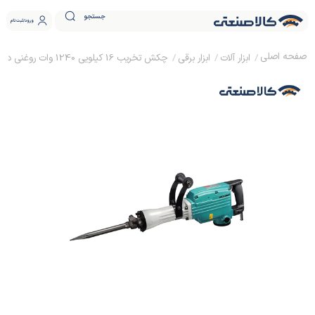
جستجو
ورود
ثبت نام
ابزار آلات
ابزار برقی
چکش تخریب 16 کیلویی 1240 وات روغنی دی سی ای AZG15