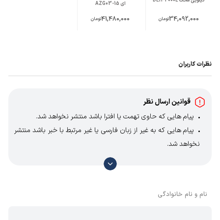
کیلویی محک DEH-2000L
در کار مداوم
ای AZG03-15
مجهز به اورینگ های با کیفیت در سیستم ضربه
41,480,000
34,092,000
تومان
تومان
زن
گیربکس تمام فلزی با اجزاء و دنده های آلیاژ بالا
روان کننده گیربکس: روغن هیدرولیک
موتور در حالت 90 درجه با گیربکس
مکانیزم حرفه ای سیلندر و پیستون برای هر چه
نظرات کاربران
قوی تر شدن ضربات
مجهز به قلم گیر شش گوش ته گرد (HEX 30) یا
(PH65)
مجهز به دسته کمکی U شکل با کیفیت بسیار بالا
دارای کیف حمل فلزی و قابلیت تعویض آسان
قوانین ارسال نظر
زغال
پیام هایی که حاوی تهمت یا افترا باشد منتشر نخواهد شد.
پیام هایی که به غیر از زبان فارسی یا غیر مرتبط با خبر باشد منتشر
نخواهد شد.
با توجه به آن که امکان موافقت یا مخالفت با محتوای نظرات
وجود دارد، معمولا نظراتی که محتوای مشابه دارند، انتشار نمی‌یابند
بنابراین توصیه می‌شود از مثبت و منفی استفاده کنید.
نام و نام خانوادگی