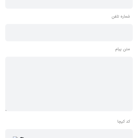
شماره تلفن
متن پیام
کد کپچا