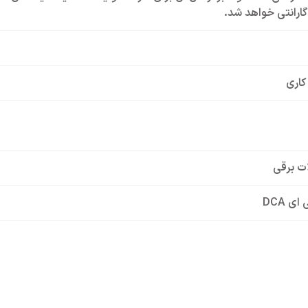
ارانتی خواهد شد.
کاری
لات برقی
ی DCA
ASM02