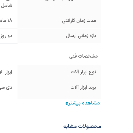
شامل گ
مدت زمان گارانتی
18 ماه
بازه زمانی ارسال
دو روز 
مشخصات فنی
نوع ابزار آلات
ابزار آ
برند ابزار آلات
دی سی ا
مدل محصول
-230B
نوع ابزار برقی
فرز
محصولات مشابه
ولتاژ ورودی
220 ولت - برق تک فاز