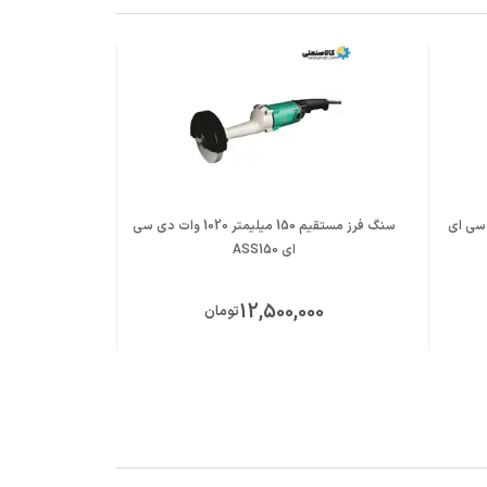
2600 وات دی سی ای
سنگ فرز مستقیم 150 میلیمتر 1020 وات دی سی
ای ASS150
د
00
12,500,000
تومان