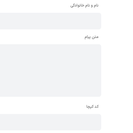
نام و نام خانوادگی
متن پیام
کد کپچا