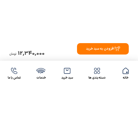
افزودن به سبد خرید
12,340,000
تومان
خانه
دسته بندی ها
سبد خرید
خدمات
تماس با ما
47 46 021-9100
4300 30 021-91