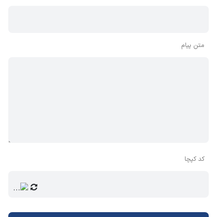
متن پیام
کد کپچا