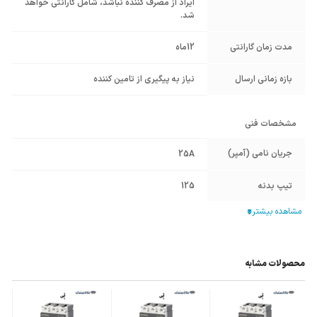
ایراد از مصرف کننده نباشد، شامل گارانتی خواهد
شد.
مدت زمان گارانتی
12ماه
بازه زمانی ارسال
نیاز به پیگیری از تامین کننده
مشخصات فنی
جریان نامی (آمپر)
25A
تیپ بدنه
125
تعداد پل
سه پل
قابلیت تنظیم جریان
دارد (قابل تنظیم حرارتی - غیر قابل تنظیم
مغناطیسی)
محصولات مشابه
حداکثر جریان قابل
تحمل اتصال کوتاه
38kA