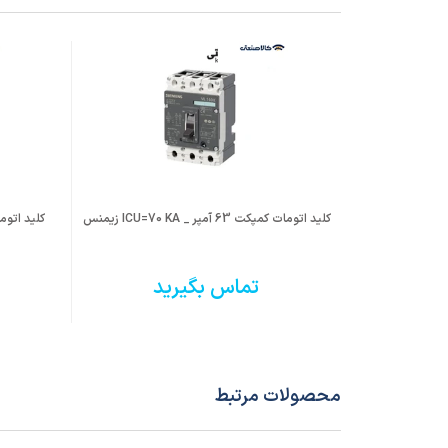
حداکثر جریان قابل تحمل اتصال
38kA
کوتاه (کیلو آمپر)
قابلیت نصب موتور (AC/DC)
دارد
قابلیت نصب رله شنت ، آندر ولتاژ و
دارد
کمکی
کلید اتومات کمپکت 63 آمپر _ ICU=70 KA زیمنس
کلید اتومات کمپکت 00
سایر مشخصات
✔ قابل
✔ کنتر
تماس بگیرید
✔ مطابق با
محصولات مرتبط