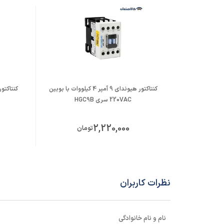
کنتاکتور هیوندای 9 آمپر 4 کیلووات با بوبین
220VAC سری HGC9B
2,220,000
تومان
نظرات کاربران
نام و نام خانوادگی