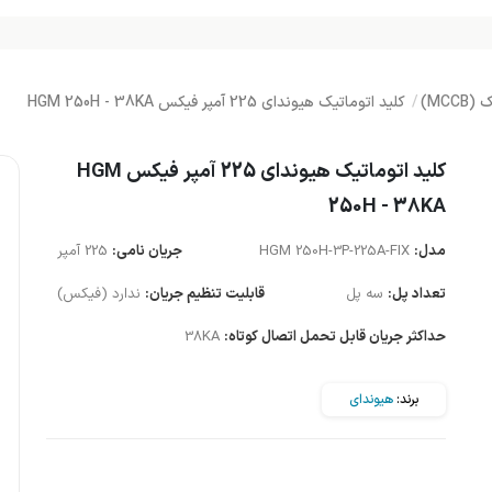
MCC)
کلید اتوماتیک هیوندای 225 آمپر فیکس HGM 250H - 38KA
کلید اتوماتیک هیوندای 225 آمپر فیکس HGM
250H - 38KA
مدل:
HGM 250H-3P-225A-FIX
جریان نامی:
225 آمپر
تعداد پل:
سه پل
قابلیت تنظیم جریان:
ندارد (فیکس)
حداکثر جریان قابل تحمل اتصال کوتاه:
38KA
برند:
هیوندای