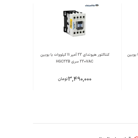
7 کیلووات با بوبین
کنتاکتور هیوندای 22 آمپر 11 کیلووات با بوبین
220VAC سری HGC22B
220VAC سری
0
3,490,000
تومان