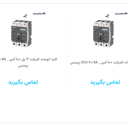
کلید اتومات کمپک
1 آمپر _ ICU=70 KA زیمنس
زیمنس
یت نصب افقی و عمودی
ل و قطع جریان های اضافه بار و اتصال کوتاه
تماس بگیرید
تماس بگیرید
 استاندارد IEC 60947-2