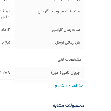
ملاحظات مربوط به گارانتی
دریافت 
شامل گ
مدت زمان گارانتی
12ماه
بازه زمانی ارسال
نیاز به
مشخصات فنی
جریان نامی (آمپر)
225A
تیپ بدنه
250
تعداد پل
سه پل
محصولات مشابه
قابلیت تنظیم جریان
ندارد 