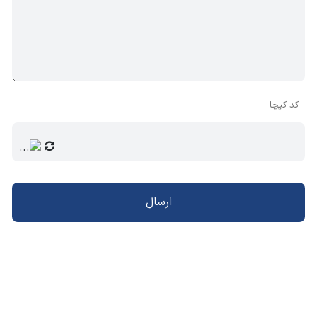
کد کپچا
ارسال