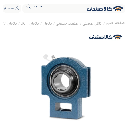
جستجو
ورود
ثبت نام
کالای صنعتی
قطعات صنعتی
یاتاقان
یاتاقان UCT
یاتاقان UCT 326 چینی