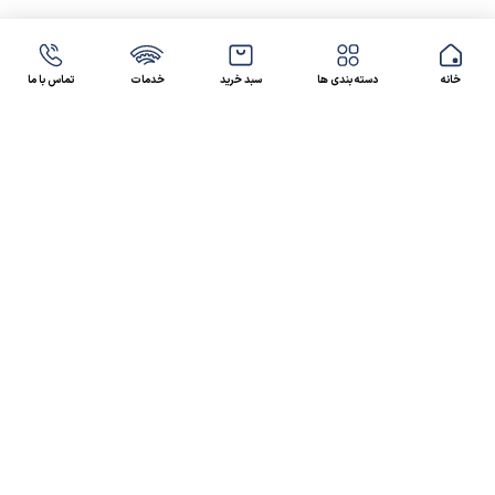
خانه
دسته بندی ها
سبد خرید
خدمات
تماس با ما
47 46 021-9100
4300 30 021-91
رسالت کالاصنعتی
کالاصنعتی یکی از شرکت‌های تامین کننده انواع کالای
صنعتی در ایران بوده که توانسته در طول سال‌های فعالیت
ارسال سریع پیشنهاد مالی و فنی،
خود، خدماتی نظیر،
مشاوره و خدمات پس از فروش
پیگیرانه را ارائه داده و