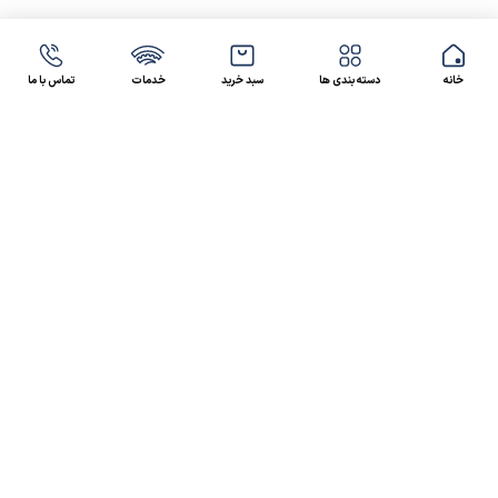
خانه
دسته بندی ها
سبد خرید
خدمات
تماس با ما
47 46 021-9100
4300 30 021-91
رسالت کالاصنعتی
کالاصنعتی یکی از شرکت‌های تامین کننده انواع کالای
صنعتی در ایران بوده که توانسته در طول سال‌های فعالیت
ارسال سریع پیشنهاد مالی و فنی،
خود، خدماتی نظیر،
مشاوره و خدمات پس از فروش
پیگیرانه را ارائه داده و