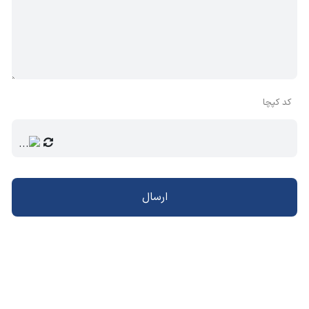
کد کپچا
ارسال