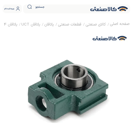
جستجو
ورود
ثبت نام
کالای صنعتی
قطعات صنعتی
یاتاقان
یاتاقان UCT
یاتاقان UCT 324 چینی