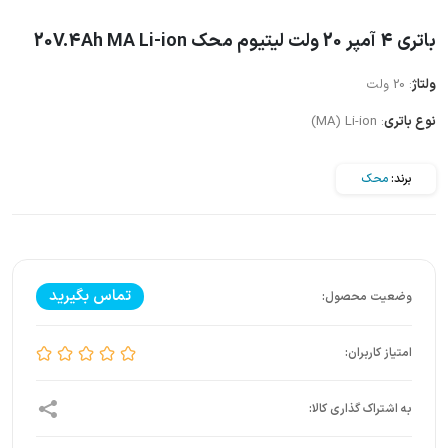
باتری 4 آمپر 20 ولت لیتیوم محک 20V.4Ah MA Li-ion
ولتاژ
: 20 ولت
نوع باتری
: MA) Li-ion)
برند:
محک
تماس بگیرید