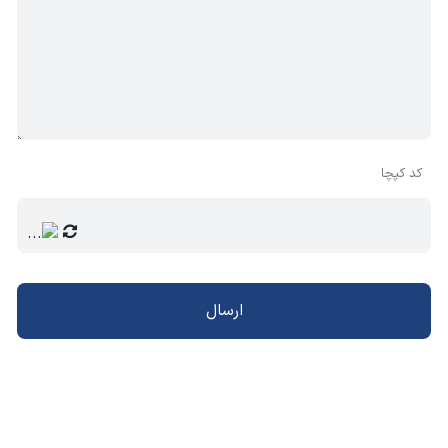
کد کپچا
ارسال