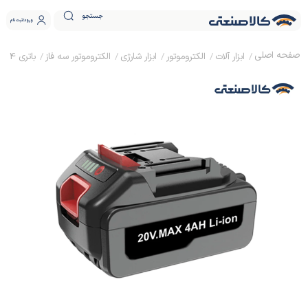
جستجو
ورود
ثبت نام
ابزار آلات
الکتروموتور
ابزار شارژی
الکتروموتور سه فاز
باتری 4 آمپر 20 ولت لیتیوم محک 20V.4Ah MA Li-ion