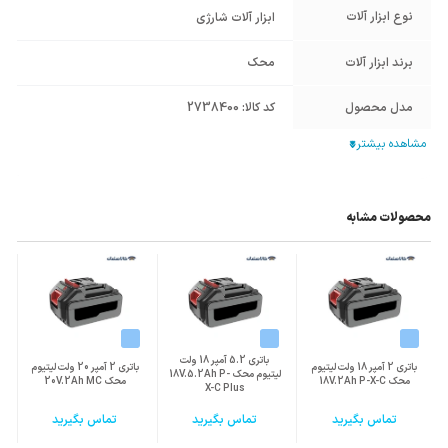
نوع ابزار آلات
ابزار آلات شارژی
برند ابزار آلات
محک
مدل محصول
کد کالا: 2738400
نوع ابزار شارژی
لوازم جانبی کارگاهی
کشور سازنده
ایران
محصول
محصولات مشابه
ابعاد mm (طول-
50*80*120
عرض-ارتفاع)
سایر مشخصات
نوع باتری: MA) Li-ion)
زمان شارژ: 1 ساعت
باتری 5.2 آمپر 18 ولت
باتری 2 آمپر 18 ولت لیتیوم
باتری 2 آمپر 20 ولت لیتیوم
لیتیوم محک 18V.5.2Ah P-
محک 18V.2Ah P-X-C
محک 20V.2Ah MC
X-C Plus
تماس بگیرید
تماس بگیرید
تماس بگیرید