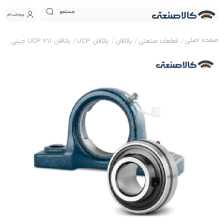
جستجو
ورود
ثبت نام
قطعات صنعتی
یاتاقان
یاتاقان UCP
یاتاقان UCP 211 چینی