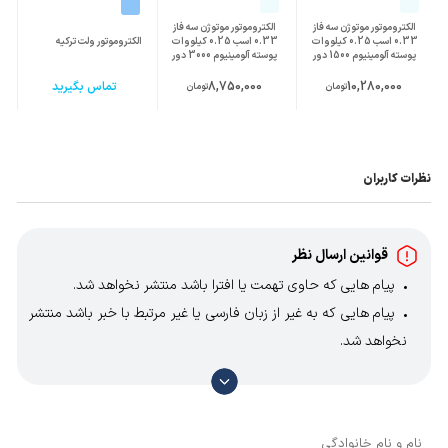
الکتروموتور موتوژن سه فاز
الکتروموتور موتوژن سه فاز
0.33 اسب 0.25 کیلووات
0.33 اسب 0.25 کیلووات
الکتروموتور ولت ترکیه
پوسته آلومینیوم 1500 دور
پوسته آلومینیوم 3000 دور
10,280,000
8,750,000
تماس بگیرید
تومان
تومان
نظرات کاربران
قوانین ارسال نظر
پیام هایی که حاوی تهمت یا افترا باشد منتشر نخواهد شد.
پیام هایی که به غیر از زبان فارسی یا غیر مرتبط با خبر باشد منتشر
نخواهد شد.
با توجه به آن که امکان موافقت یا مخالفت با محتوای نظرات
وجود دارد، معمولا نظراتی که محتوای مشابه دارند، انتشار نمی‌یابند
بنابراین توصیه می‌شود از مثبت و منفی استفاده کنید.
نام و نام خانوادگی