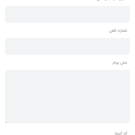
شماره تلفن
متن پیام
کد کپچا