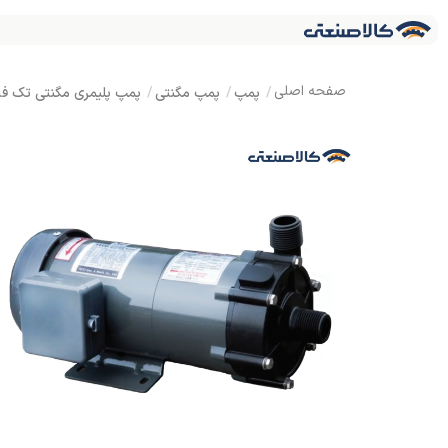
پمپ
پمپ مگنتی
پمپ پلیمری مگنتی تک فاز تراندین NDEAN