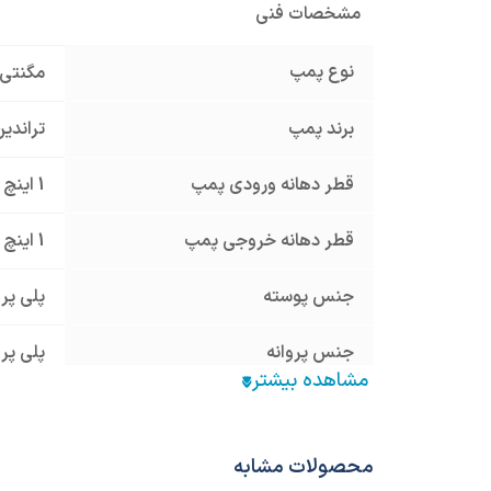
مشخصات فنی
نوع پمپ
مگنتی
برند پمپ
تراندین NDEAN
قطر دهانه ورودی پمپ
1 اینچ
قطر دهانه خروجی پمپ
1 اینچ
جنس پوسته
پلی پر
جنس پروانه
پلی پر
منبع انرژی
برق تک
الکتروموتور قابل اتصال
2900 دور
محصولات مشابه