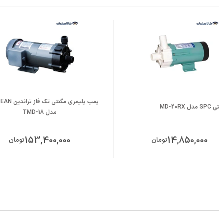
پمپ پلیمری مگنتی
MD-20R
مدل TMD-18
153,400,000
14,850,000
تومان
تومان