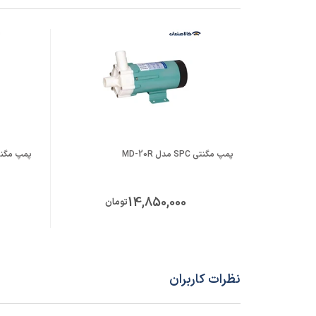
کشور سازنده محصول
تایوان
پمپ مگنتی SPC مدل MD-20R
پمپ مگنتی SPC مدل X
14,850,000
تومان
نظرات کاربران