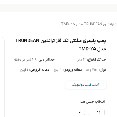
TRU مدل TMD-25
پمپ پلیمری مگنتی تک فاز تراندین TRUNDEAN
مدل TMD-25
حداکثر ارتفاع:
12 متر
حداکثر دبی:
119 لیتر بر دقیقه
توان:
250 وات
دهانه ورودی:
1 اینچ
دهانه خروجی:
1 اینچ
#پمپ اسید سولفوریک
انتخاب جنس هد:
PVDF
PP