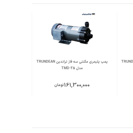
 تک فاز تراندین TRUNDEAN
پمپ پلیمری مگنتی سه فاز تراندین TRUNDEAN
پمپ مگنتی کالمو مدل 
مدل TMD-25
ت
161,300,000
تومان