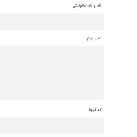
نام و نام خانوادگی
متن پیام
کد کپچا