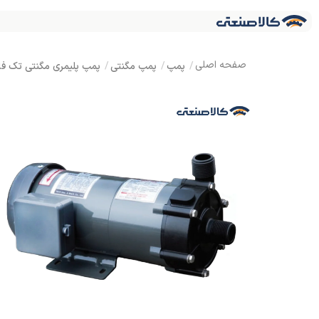
پمپ
پمپ مگنتی
پمپ پلیمری مگنتی تک فاز تراندین NDEAN