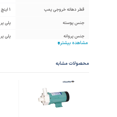
قطر دهانه خروجی پمپ
1 اینچ
جنس پوسته
پلی پر
جنس پروانه
پلی پر
منبع انرژی
برق تک
الکتروموتور قابل اتصال
2900 دور
محصولات مشابه
کشور سازنده محصول
تایوان