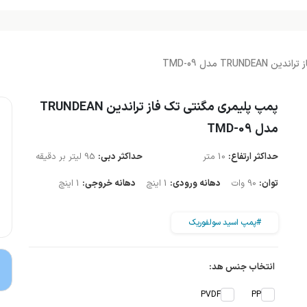
TRU مدل TMD-09
پمپ پلیمری مگنتی تک فاز تراندین TRUNDEAN
مدل TMD-09
حداکثر ارتفاع:
10 متر
حداکثر دبی:
95 لیتر بر دقیقه
توان:
90 وات
دهانه ورودی:
1 اینچ
دهانه خروجی:
1 اینچ
#پمپ اسید سولفوریک
انتخاب جنس هد:
PVDF
PP