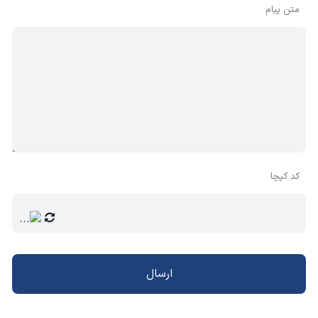
عرض-ارتفاع)
متن پیام
نحوه نصب
تابلویی
,
دیواری
,
ریلی
سایر مشخصات
✔ کنترل دقیق شبکه برق با بهره گیری از سیستم
کنترل میکروپروسسوری
✔ حفاظت در برابر
✔ کاهش ولتاژ (قابل تنظیم از 310 تا 380 VAC)
✔ افزایش ولتاژ (قابل تنظیم از 400 تا 480
VAC)
✔ عدم توالی (جابجایی) و عدم تقارن فازها
(قابل تنظیم از 5 تا 25 درصد)
✔ قطع هر کدام از فازها
کد کپچا
✔ قطع نول
✔ کارایی در دمای 20- تا 65+ درجه سانتیگراد
✔ کارایی در رطوبت تا 70 درصد
✔ دارای درجه IP30
ارسال