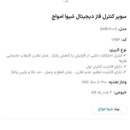
سوپر کنترل فاز دیجیتال شیوا امواج
مدل:
DMB-600S
کد:
13B4
نوع کاربری:
✔ کنترل اختلالات ناشی از افزایش یا کاهش ولتاژ ، عدم تقارن فازها و جابجایی
فازها
✔ دارای قابلیت کنترل نول
✔ دارای قابلیت تنظیم عدم تقارن ، زمان قطع و وصل ، حد بالا و پایین ولتاژ
ولتاژ تغذیه:
300 تا 500 VAC
خروجی:
2 عدد رله 5A
برند:
شیوا امواج