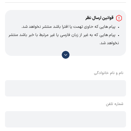
قابلیت تنظیم عدم
دارد
تقارن جریان فاز ها
قوانین ارسال نظر
قابلیت تنظیم زمان
دارد
پیام هایی که حاوی تهمت یا افترا باشد منتشر نخواهد شد.
وصل
پیام هایی که به غیر از زبان فارسی یا غیر مرتبط با خبر باشد منتشر
قابلیت تنظیم زمان
دارد
نخواهد شد.
قطع
با توجه به آن که امکان موافقت یا مخالفت با محتوای نظرات
قابلیت تنظیم حد
وجود دارد، معمولا نظراتی که محتوای مشابه دارند، انتشار نمی‌یابند
دارد
بالا و پایین ولتاژ
بنابراین توصیه می‌شود از مثبت و منفی استفاده کنید.
نام و نام خانوادگی
تاخیر در زمان وصل
0 تا 600 ثانیه
رله ها
تاخیر در زمان قطع
0 تا 10 ثانیه (+5 ثانیه در لحظه استارت در
رله ها
صورت کاهش ولتاژ)
شماره تلفن
وزن
200 گرم
ابعاد mm (طول-
60*86*72