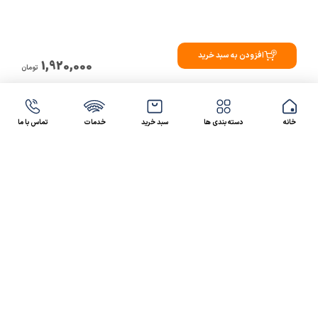
افزودن به سبد خرید
1,920,000
تومان
خانه
دسته بندی ها
سبد خرید
خدمات
تماس با ما
47 46 021-9100
4300 30 021-91
رسالت کالاصنعتی
کالاصنعتی یکی از شرکت‌های تامین کننده انواع کالای