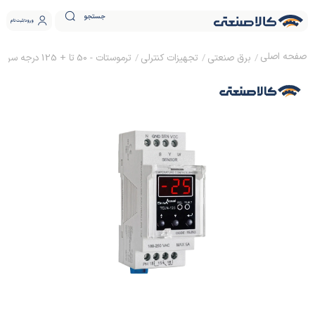
جستجو
ورود
ثبت نام
برق صنعتی
تجهیزات کنترلی
ترموستات - 50 تا + 125 درجه سری N شیوا امواج