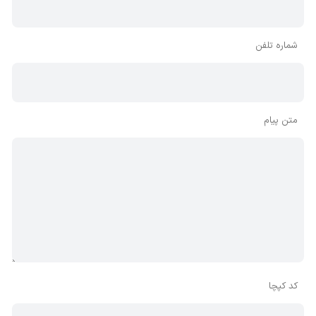
شماره تلفن
متن پیام
کد کپچا