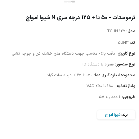
ترموستات - 50 تا + 125 درجه سری N شیوا امواج
مدل:
TCJN-125
کد:
15JN3
نوع کاربری:
دقت بالا - مناسب جهت دستگاه های خشک کن و جوجه کشی
نوع سنسور:
همراه با دستگاه IC
محدوده اندازه گیری دما:
50- تا 125+ درجه سانتیگراد
ولتاژ تغذیه:
180 تا 250 VAC
خروجی:
1 عدد رله 5A
برند:
شیوا امواج