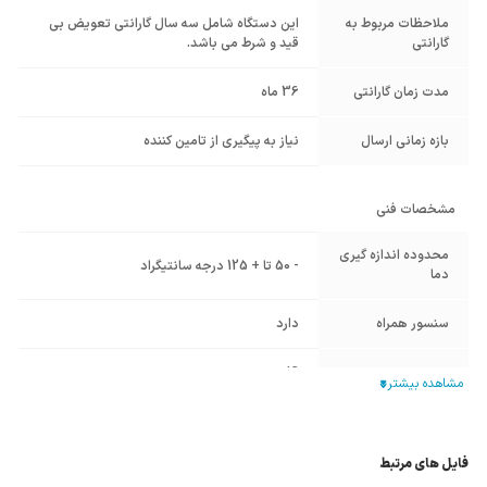
ملاحظات مربوط به
این دستگاه شامل سه سال گارانتی تعویض بی
گارانتی
قید و شرط می باشد.
مدت زمان گارانتی
36 ماه
بازه زمانی ارسال
نیاز به پیگیری از تامین کننده
مشخصات فنی
محدوده اندازه گیری
- 50 تا + 125 درجه سانتیگراد
دما
سنسور همراه
دارد
نوع سنسور
IC
ولتاژ تغذیه
180 تا 250 VAC
فایل های مرتبط
تعداد و نوع
1 عدد رله 5A