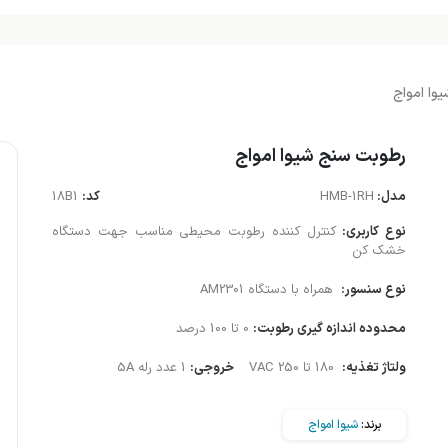
وا امواج
رطوبت سنج شیوا امواج
مدل:
HMB-1RH
کد:
18B1
نوع کاربری:
کنترل کننده رطوبت محیطی مناسب جهت دستگاه
خشک کن
نوع سنسور:
همراه با دستگاه AM2301
محدوده اندازه گیری رطوبت:
0 تا 100 درصد
ولتاژ تغذیه:
180 تا 250 VAC
خروجی:
1 عدد رله 5A
برند:
شیوا امواج