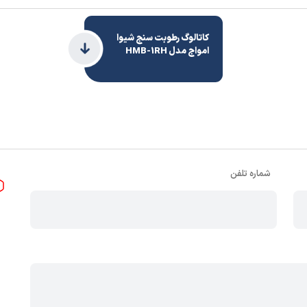
کاتالوگ رطوبت سنج شیوا
امواج مدل HMB-1RH
شماره تلفن
,
دیواری
,
ریلی
ی 20- تا 65+ درجه سانتیگراد
در رطوبت تا 70 درصد
درجه IP30