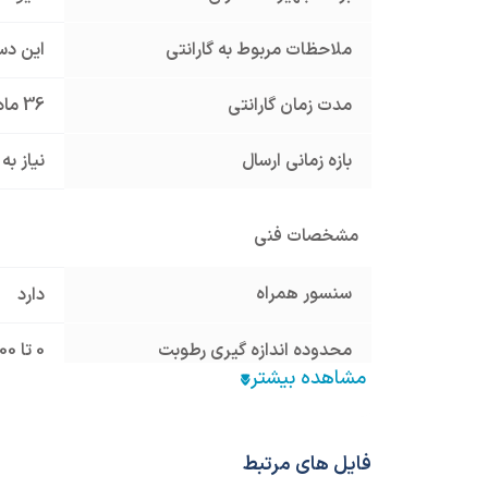
ملاحظات مربوط به گارانتی
این دس
مدت زمان گارانتی
36 ماه
بازه زمانی ارسال
نیاز به
مشخصات فنی
سنسور همراه
دارد
محدوده اندازه گیری رطوبت
0 تا 100 درصد
نوع سنسور
M2301
ولتاژ تغذیه
180 تا 250 VAC
فایل های مرتبط