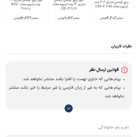
دریل پیچ گوشتی چکشی
دریل پیچ گوشتی شارژی 20
پیچ گوشتی شارژی 3.6 ولت
شارژی 12 ولت لیتیوم محک
ولت لیتیوم محک BCD-
لیتیوم محک CSD-3.6 Kit
ابعاد mm (طول-
2010 Li
CID-12 Li H
320*345*90
عرض-ارتفاع)
16,632,000
9,162,000
4,302,000
تومان
تومان
تومان
سایر مشخصات
تعداد ترک: 19+1
دارای حالت چکشی
زمان شارژ: 1 ساعت
کاربرد دو منظوره به عنوان پیچ گوشتی و دریل
نظرات کاربران
دارای شش عدد سری پیچ گوشتی و افزایش
دهنده طول سری و 6 عدد مته
قوانین ارسال نظر
پیام هایی که حاوی تهمت یا افترا باشد منتشر نخواهد شد.
پیام هایی که به غیر از زبان فارسی یا غیر مرتبط با خبر باشد منتشر
نخواهد شد.
با توجه به آن که امکان موافقت یا مخالفت با محتوای نظرات
وجود دارد، معمولا نظراتی که محتوای مشابه دارند، انتشار نمی‌یابند
بنابراین توصیه می‌شود از مثبت و منفی استفاده کنید.
نام و نام خانوادگی