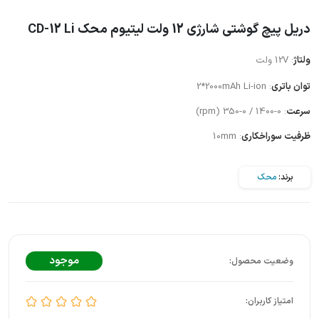
دریل پیچ گوشتی شارژی 12 ولت لیتیوم محک CD-12 Li
ولتاژ
: 12V ولت
توان باتری
2*2000mAh Li-ion :
سرعت
: 0-1400 / 0-350 (rpm)
ظرفیت سوراخکاری
: 10mm
برند:
محک
موجود