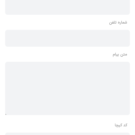
شماره تلفن
متن پیام
کد کپچا