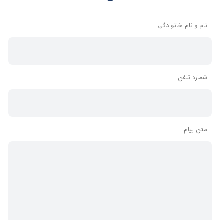
وجود دارد، معمولا نظراتی که محتوای مشابه دارند، انتشار نمی‌یابند
بنابراین توصیه می‌شود از مثبت و منفی استفاده کنید.
نام و نام خانوادگی
شماره تلفن
متن پیام