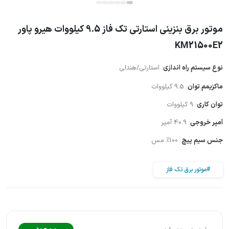
موتور برق بنزینی استارتی تک فاز 9.5 کیلووات هیرو پاور
KM21500E2
نوع سیستم راه اندازی
: استارتی/هندلی
ماکزیمم توان
: 9.5 کیلووات
توان کاری
: 9 کیلووات
آمپر خروجی
: 40.9 آمپر
جنس سیم پیچ
: 100% مس
#موتور برق تک فاز