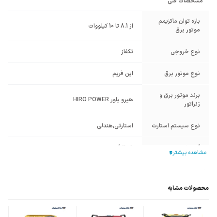
مشخصات فنی
بازه توان ماکزیمم
از 8.1 تا 10 کیلووات
موتور برق
نوع خروجی
تکفاز
نوع موتور برق
اپن فریم
برند موتور برق و
هیرو پاور HIRO POWER
ژنراتور
نوع سیستم استارت
استارتی
,
هندلی
آمپر خروجی
40.9 آمپر
حجم باک سوخت
25 لیتر
محصولات مشابه
حجم مخزن روغن
1.1 لیتر
حجم سیلندر
460 سی‌سی