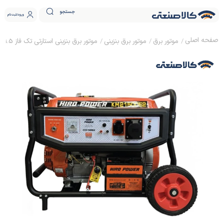
جستجو
ورود
ثبت نام
موتور برق
موتور برق بنزینی
موتور برق بنزینی استارتی تک فاز 9.5 کیلووات هیرو پاور KM21500E2