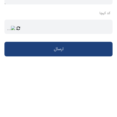
کد کپچا
ارسال