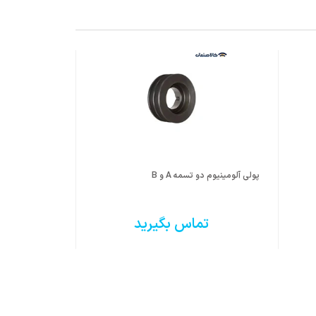
پولی آلومینیوم دو تسمه A و B
پولی چدن دو تسمه B 
تماس بگیرید
ت