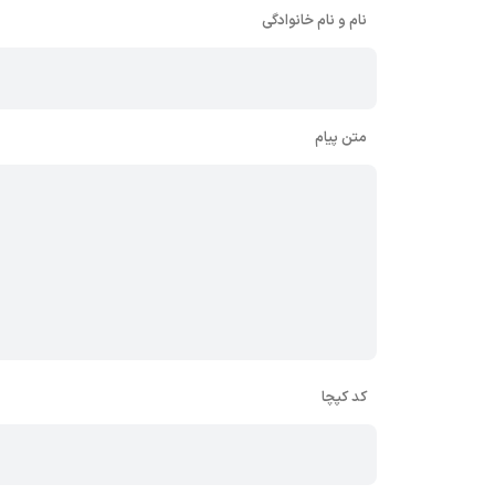
نام و نام خانوادگی
متن پیام
کد کپچا