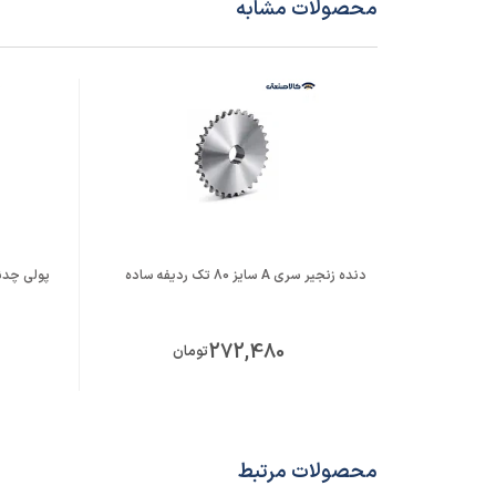
محصولات مشابه
دنده زنجیر سری A سایز 80 تک ردیفه ساده
پولی چدنی 
272,480
تومان
محصولات مرتبط