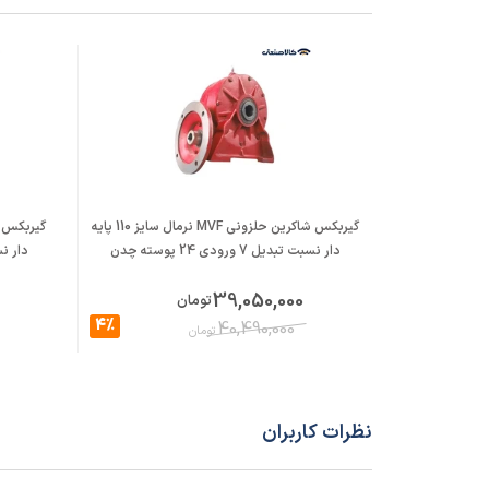
گیربکس شاکرین حلزونی MVF نرمال سایز 110 پایه
دار نسبت تبدیل 7 ورودی 24 پوسته چدن
دار نسبت تبد
39,050,000
تومان
4%
40,490,000
تومان
نظرات کاربران