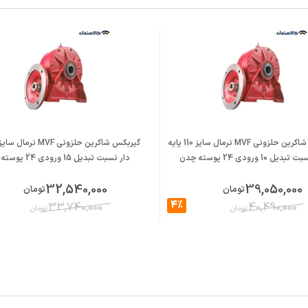
گیربکس شاکرین حلزونی MVF نرمال سایز 110 پایه
یل 10 ورودی 24 پوسته چدن
دار نسبت تبدیل 15 ورودی 24 پوسته چدن
32,540,000
39,050,000
تومان
تومان
4%
33,740,000
40,490,000
تومان
تومان