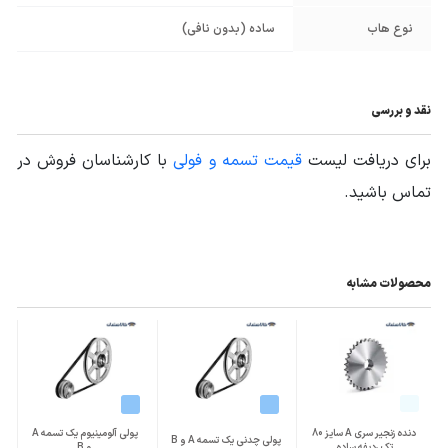
نوع هاب
ساده (بدون نافی)
نقد و بررسی
برای دریافت لیست
قیمت تسمه و فولی
با کارشناسان فروش در
تماس باشید.
محصولات مشابه
دنده زنجیر سری A سایز 80
پولی آلومینیوم یک تسمه A
پولی چدنی یک تسمه A و B
تک ردیفه ساده
و B