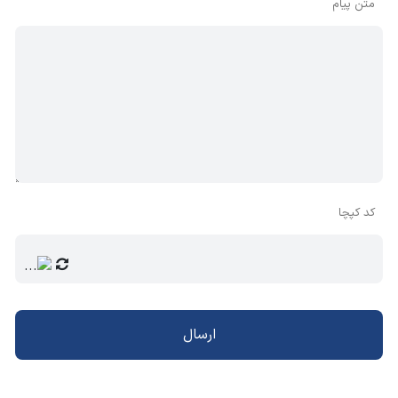
متن پیام
کد کپچا
ارسال