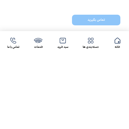
تماس بگیرید
خانه
دسته بندی ها
سبد خرید
خدمات
تماس با ما
47 46 021-9100
4300 30 021-91
رسالت کالاصنعتی
کالاصنعتی یکی از شرکت‌های تامین کننده انواع کالای