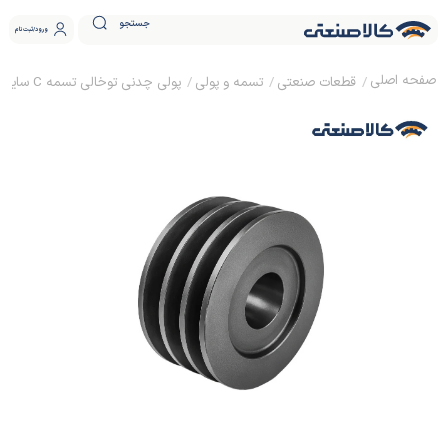
جستجو
ورود
ثبت نام
قطعات صنعتی
تسمه و پولی
پولی چدنی توخالی تسمه C سایز 35 ساده (بدون نافی)