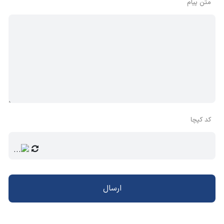
متن پیام
کد کپچا
ارسال