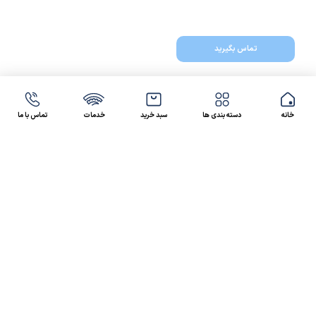
تماس بگیرید
خانه
دسته بندی ها
سبد خرید
خدمات
تماس با ما
47 46 021-9100
4300 30 021-91
رسالت کالاصنعتی
کالاصنعتی یکی از شرکت‌های تامین کننده انواع کالای