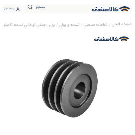
جستجو
ورود
ثبت نام
قطعات صنعتی
تسمه و پولی
پولی چدنی توخالی تسمه C سایز 30 ساده (بدون نافی)