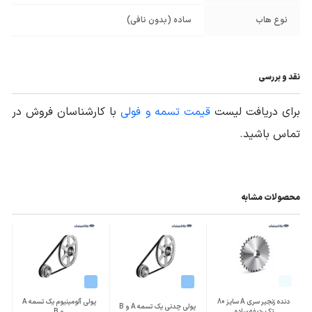
نوع هاب
ساده (بدون نافی)
نقد و بررسی
برای دریافت لیست
قیمت تسمه و فولی
با کارشناسان فروش در
تماس باشید.
محصولات مشابه
دنده زنجیر سری A سایز 80
پولی آلومینیوم یک تسمه A
پولی چدنی یک تسمه A و B
تک ردیفه ساده
و B