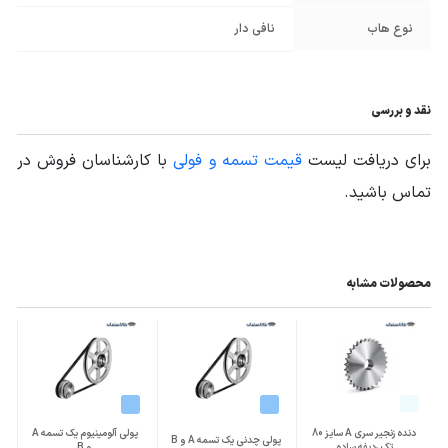
نوع هاب
نافی دار
نقد و بررسی
برای دریافت لیست
قیمت تسمه و فولی
با کارشناسان فروش در
تماس باشید.
محصولات مشابه
دنده زنجیر سری A سایز 80
پولی آلومینیوم یک تسمه A
پولی چدنی یک تسمه A و B
تک ردیفه ساده
و B