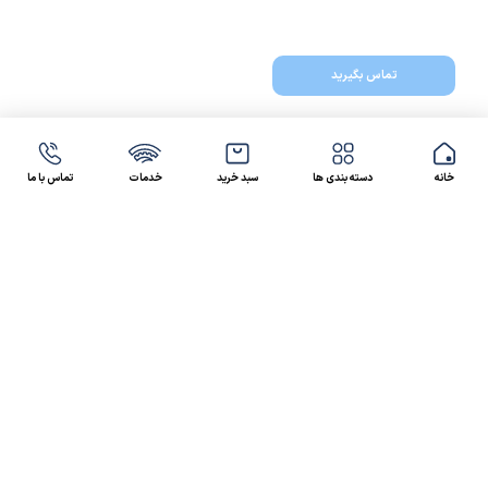
تماس بگیرید
خانه
دسته بندی ها
سبد خرید
خدمات
تماس با ما
47 46 021-9100
4300 30 021-91
رسالت کالاصنعتی
کالاصنعتی یکی از شرکت‌های تامین کننده انواع کالای