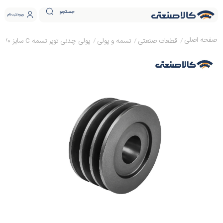
جستجو
ورود
ثبت نام
قطعات صنعتی
تسمه و پولی
پولی چدنی توپر تسمه C سایز 70 نافی دار