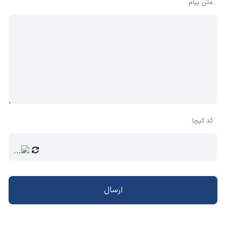
متن پیام
کد کپچا
ارسال