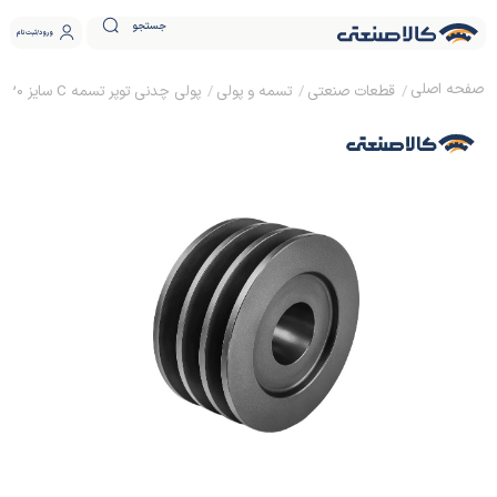
جستجو
ورود
ثبت نام
قطعات صنعتی
تسمه و پولی
پولی چدنی توپر تسمه C سایز 30 نافی دار