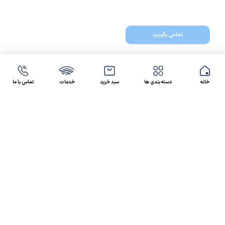
تماس بگیرید
خانه
دسته بندی ها
سبد خرید
خدمات
تماس با ما
47 46 021-9100
4300 30 021-91
رسالت کالاصنعتی
کالاصنعتی یکی از شرکت‌های تامین کننده انواع کالای