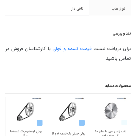
نوع هاب
نافی دار
نقد و بررسی
برای دریافت لیست
قیمت تسمه و فولی
با کارشناسان فروش در
تماس باشید.
محصولات مشابه
دنده زنجیر سری A سایز 80
پولی آلومینیوم یک تسمه A
پولی چدنی یک تسمه A و B
تک ردیفه ساده
و B