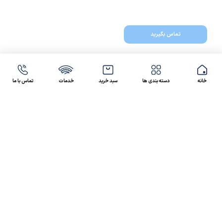
تماس بگیرید
خانه
دسته بندی ها
سبد خرید
خدمات
تماس با ما
47 46 021-9100
4300 30 021-91
رسالت کالاصنعتی
کالاصنعتی یکی از شرکت‌های تامین کننده انواع کالای