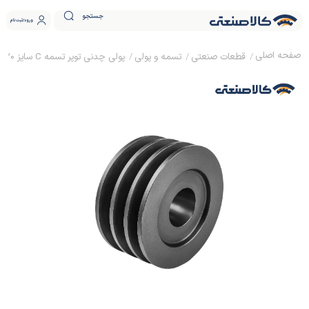
جستجو
ورود
ثبت نام
قطعات صنعتی
تسمه و پولی
پولی چدنی توپر تسمه C سایز 20 نافی دار