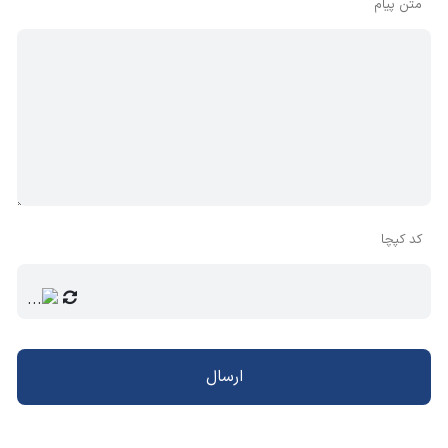
متن پیام
کد کپچا
ارسال