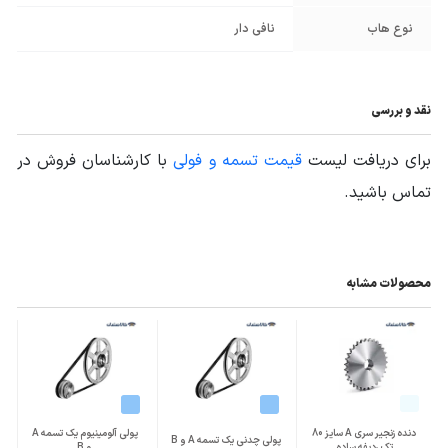
نوع هاب
نافی دار
نقد و بررسی
برای دریافت لیست
قیمت تسمه و فولی
با کارشناسان فروش در
تماس باشید.
محصولات مشابه
دنده زنجیر سری A سایز 80
پولی آلومینیوم یک تسمه A
پولی چدنی یک تسمه A و B
تک ردیفه ساده
و B