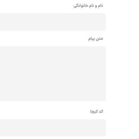
نام و نام خانوادگی
متن پیام
کد کپچا