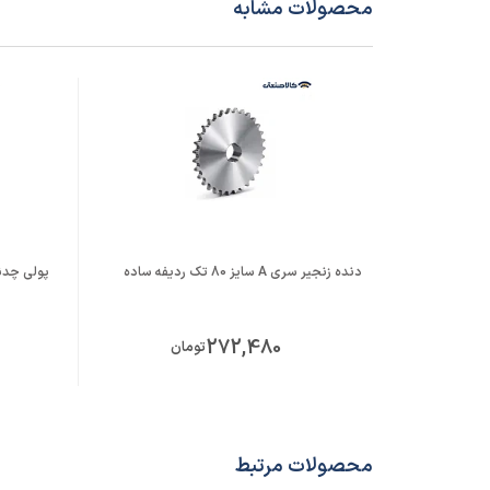
محصولات مشابه
دنده زنجیر سری A سایز 80 تک ردیفه ساده
پولی چدنی 
272,480
تومان
محصولات مرتبط