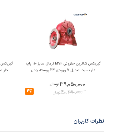
گیربکس شاکرین حلزونی MVF نرمال سایز 110 پایه
دار نسبت تبدیل 7 ورودی 24 پوسته چدن
دار نسبت تبد
39,050,000
تومان
4%
40,490,000
تومان
نظرات کاربران