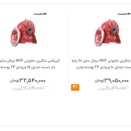
گیربکس شاکرین حلزونی MVF نرمال سایز 110 پایه
یل 10 ورودی 24 پوسته چدن
دار نسبت تبدیل 15 ورودی 24 پوسته چدن
32,540,000
39,050,000
تومان
تومان
4%
33,740,000
40,490,000
تومان
تومان