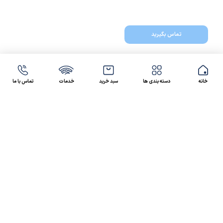
تماس بگیرید
خانه
دسته بندی ها
سبد خرید
خدمات
تماس با ما
47 46 021-9100
4300 30 021-91
رسالت کالاصنعتی
کالاصنعتی یکی از شرکت‌های تامین کننده انواع کالای