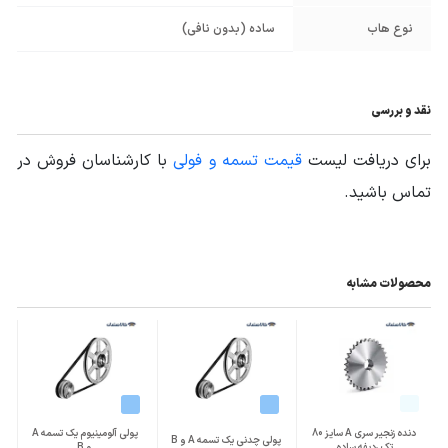
نوع هاب
ساده (بدون نافی)
نقد و بررسی
برای دریافت لیست
قیمت تسمه و فولی
با کارشناسان فروش در
تماس باشید.
محصولات مشابه
دنده زنجیر سری A سایز 80
پولی آلومینیوم یک تسمه A
پولی چدنی یک تسمه A و B
تک ردیفه ساده
و B