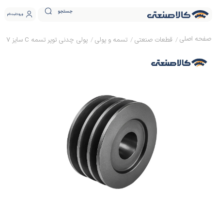
جستجو
ورود
ثبت نام
قطعات صنعتی
تسمه و پولی
پولی چدنی توپر تسمه C سایز 57 ساده (بدون نافی)