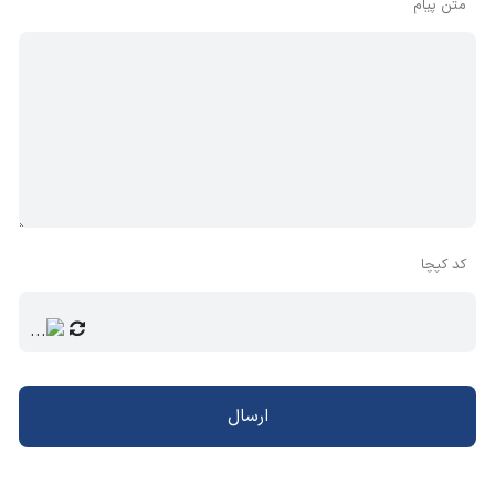
متن پیام
کد کپچا
ارسال