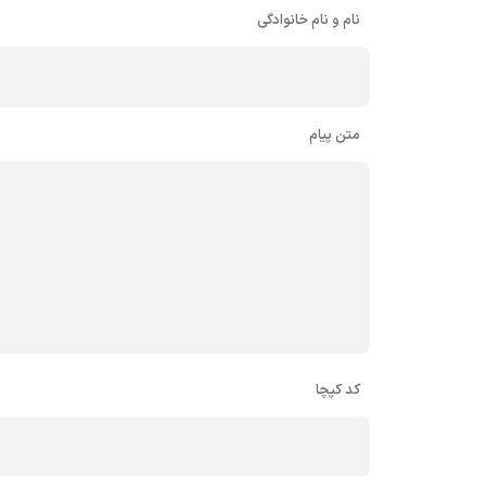
نام و نام خانوادگی
متن پیام
کد کپچا