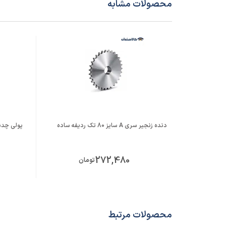
محصولات مشابه
دنده زنجیر سری A سایز 80 تک ردیفه ساده
پولی چدنی 
272,480
تومان
محصولات مرتبط