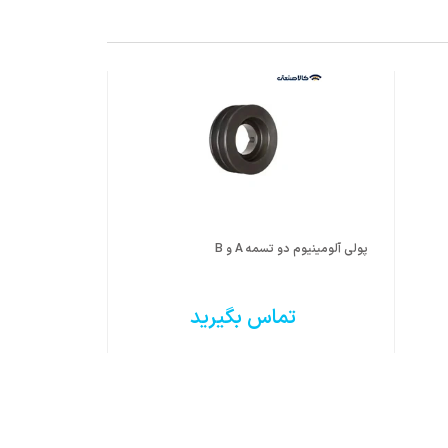
پولی آلومینیوم دو تسمه A و B
پولی چدن دو تسمه B 
تماس بگیرید
ت