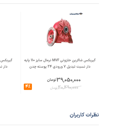
گیربکس شاکرین حلزونی MVF نرمال سایز 110 پایه
دار نسبت تبدیل 7 ورودی 24 پوسته چدن
دار نسبت تبد
39,050,000
تومان
4%
40,490,000
تومان
نظرات کاربران