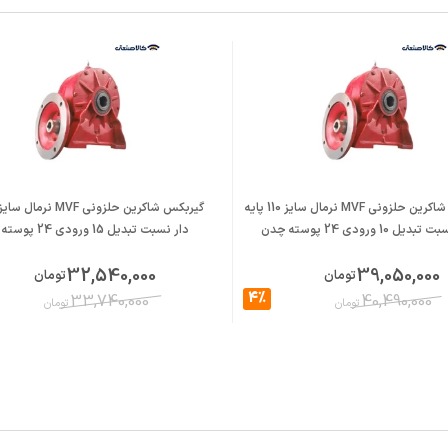
گیربکس شاکرین حلزونی MVF نرمال سایز 110 پایه
یل 10 ورودی 24 پوسته چدن
دار نسبت تبدیل 15 ورودی 24 پوسته چدن
32,540,000
39,050,000
تومان
تومان
4%
33,740,000
40,490,000
تومان
تومان