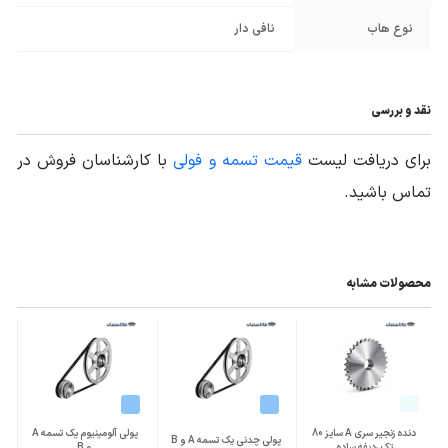
نوع هاب
نافی دار
نقد و بررسی
برای دریافت لیست
قیمت تسمه و فولی
با کارشناسان فروش در
تماس باشید.
محصولات مشابه
دنده زنجیر سری A سایز 80
پولی آلومینیوم یک تسمه A
پولی چدنی یک تسمه A و B
تک ردیفه ساده
و B