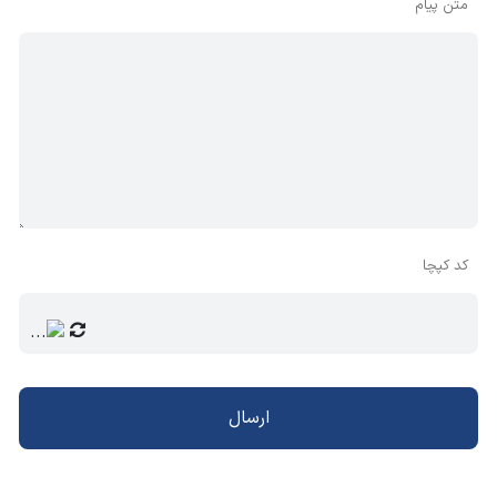
متن پیام
کد کپچا
ارسال