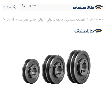
جستجو
ورود
ثبت نام
قطعات صنعتی
تسمه و پولی
پولی چدنی توپر تسمه B سایز 70 نافی دار