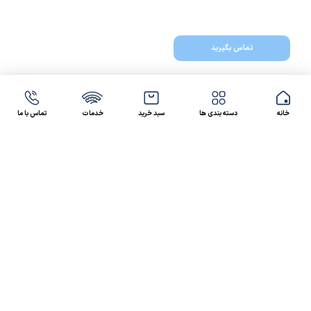
تماس بگیرید
خانه
دسته بندی ها
سبد خرید
خدمات
تماس با ما
47 46 021-9100
4300 30 021-91
رسالت کالاصنعتی
کالاصنعتی یکی از شرکت‌های تامین کننده انواع کالای