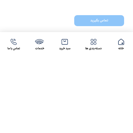
تماس بگیرید
خانه
دسته بندی ها
سبد خرید
خدمات
تماس با ما
47 46 021-9100
4300 30 021-91
رسالت کالاصنعتی
کالاصنعتی یکی از شرکت‌های تامین کننده انواع کالای