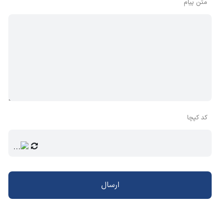
متن پیام
کد کپچا
ارسال