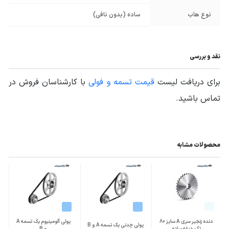
نوع هاب
ساده (بدون نافی)
نقد و بررسی
برای دریافت لیست
قیمت تسمه و فولی
با کارشناسان فروش در
تماس باشید.
محصولات مشابه
دنده زنجیر سری A سایز 80
پولی آلومینیوم یک تسمه A
پولی چدنی یک تسمه A و B
تک ردیفه ساده
و B