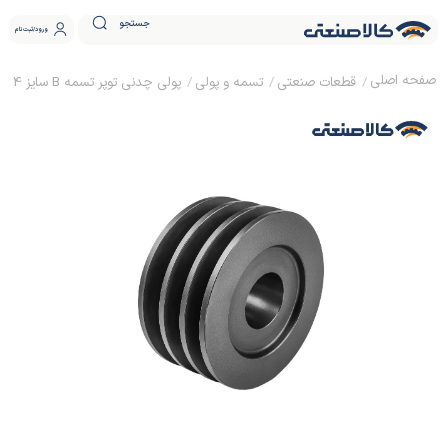
جستجو
ورود
ثبت نام
قطعات صنعتی
تسمه و پولی
پولی چدنی توپر تسمه B سایز 14 ساده (بدون نافی)