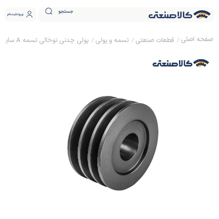
جستجو
ورود
ثبت نام
قطعات صنعتی
تسمه و پولی
پولی چدنی توخالی تسمه A سایز 30 ساده (بدون نافی)