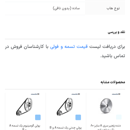
نوع هاب
ساده (بدون نافی)
نقد و بررسی
برای دریافت لیست
قیمت تسمه و فولی
با کارشناسان فروش در
تماس باشید.
محصولات مشابه
دنده زنجیر سری A سایز 80
پولی آلومینیوم یک تسمه A
پولی چدنی یک تسمه A و B
تک ردیفه ساده
و B