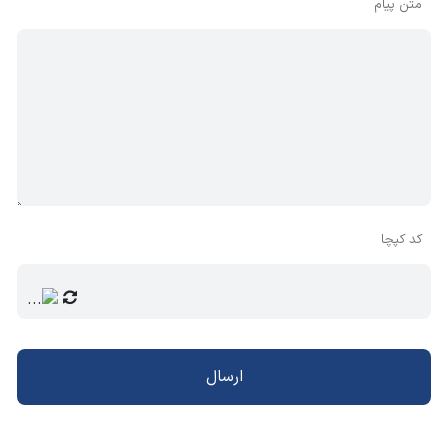
متن پیام
کد کپچا
ارسال