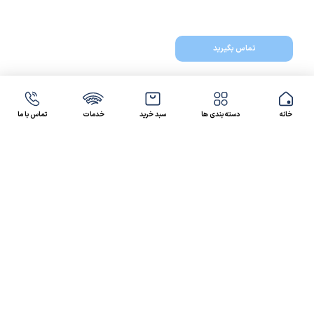
تماس بگیرید
خانه
دسته بندی ها
سبد خرید
خدمات
تماس با ما
47 46 021-9100
4300 30 021-91
رسالت کالاصنعتی
کالاصنعتی یکی از شرکت‌های تامین کننده انواع کالای