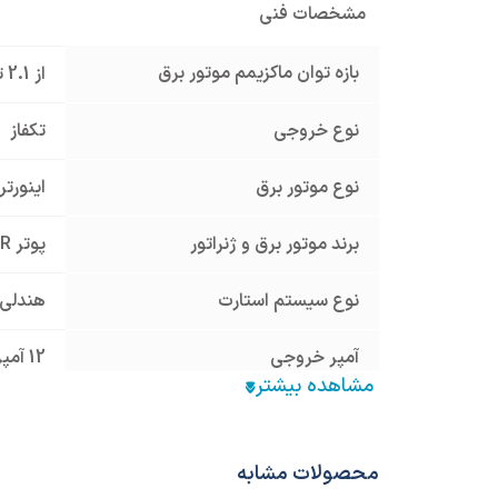
مشخصات فنی
بازه توان ماکزیمم موتور برق
از 2.1 تا 4 کیلووات
نوع خروجی
تکفاز
نوع موتور برق
اینورتر
برند موتور برق و ژنراتور
پوتر POTER
نوع سیستم استارت
هندلی
آمپر خروجی
12 آمپر
حجم باک سوخت
13 لیتر
حجم مخزن روغن
0.6 لیتر
محصولات مشابه