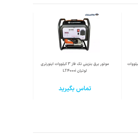
 بنزینی تک فاز اینورتری 3.6 کیلووات
موتور برق بنزینی تک فاز 3 کیلووات اینورتری
لوتیان LT4000i
تماس بگیرید
ت