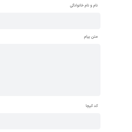
نام و نام خانوادگی
متن پیام
کد کپچا