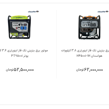
نک
PT
موتور برق بنزینی تک فاز اینورتری 3.8 کیلووات
موتور برق
هواسدان H4500i-1H
پوتر PT9500i
52,500,000
62,000,000
تومان
تومان
 ۷ اسب بخار
 ۲۱۲ سی‌سی
4 زمانه
سنسور روغن و نمایشگر دیجیتال