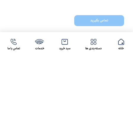
تماس بگیرید
خانه
دسته بندی ها
سبد خرید
خدمات
تماس با ما
47 46 021-9100
4300 30 021-91
رسالت کالاصنعتی
کالاصنعتی یکی از شرکت‌های تامین کننده انواع کالای