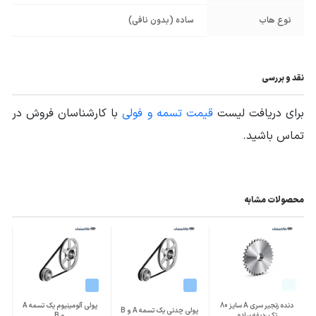
نوع هاب
ساده (بدون نافی)
نقد و بررسی
برای دریافت لیست
قیمت تسمه و فولی
با کارشناسان فروش در
تماس باشید.
محصولات مشابه
دنده زنجیر سری A سایز 80
پولی آلومینیوم یک تسمه A
پولی چدنی یک تسمه A و B
تک ردیفه ساده
و B