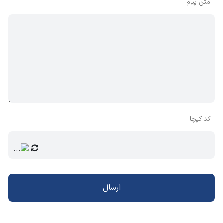
متن پیام
کد کپچا
ارسال