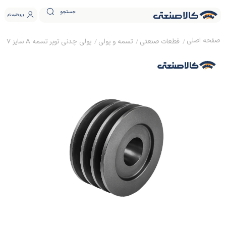
جستجو
ورود
ثبت نام
قطعات صنعتی
تسمه و پولی
پولی چدنی توپر تسمه A سایز 7 ساده (بدون نافی)