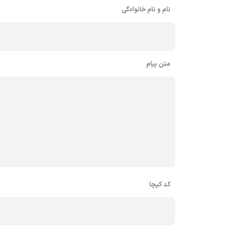
نام و نام خانوادگی
متن پیام
کد کپچا