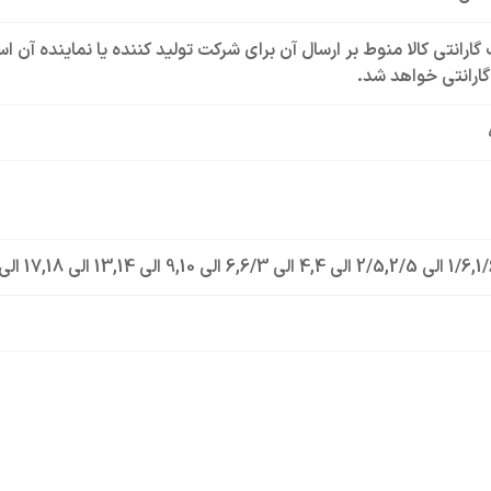
گارانتی کالا منوط بر ارسال آن برای شرکت تولید کننده یا نماینده آن 
ارانتی خواهد شد.
,
1/6 الی 2/5
,
2/5 الی 4
,
4 الی 6/3
,
6 الی 10
,
9 الی 14
,
13 الی 18
,
17 الی 23
 ولتاژ قابل تحمل : 250VAC
ر جریان قابل تحمل : 6A
استاندارد IEC 60947-4-1