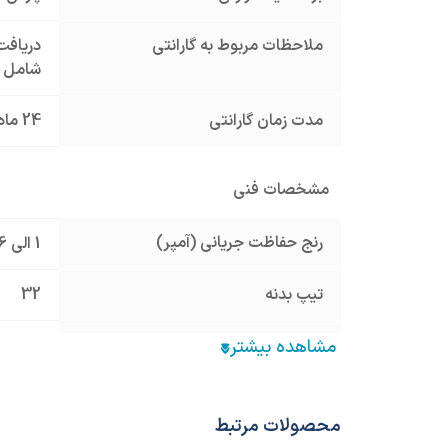
ملاحظات مربوط به گارانتی
دریافت 
شامل گ
مدت زمان گارانتی
24 ماه
مشخصات فنی
رنج حفاظت جریانی (آمپر)
1 الی 1/6
تیپ بدنه
32
سایر مشخصات
- حداکثر
- حداکث
- مطابق با 
محصولات مرتبط