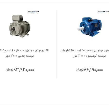
الکتروموتور موتوژن سه فاز 20 اسب 15 کیلووات
الکترو
پوسته آلومینیوم 3000 دور
پوسته چدنی 3000 دور
93,920,000
86,190,000
تومان
تومان