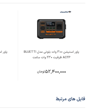
سایر مشخصات
ورودی شارژ : برق
0 تا 80 درصد در 40 دقیقه / شارژ کامل در 78 دقیقه
پاور استیشن 300 وات بلوتی مدل BLUETTI
AC2P ظرفیت 230 وات ساعت
52,400,000
تومان
فایل های مرتبط