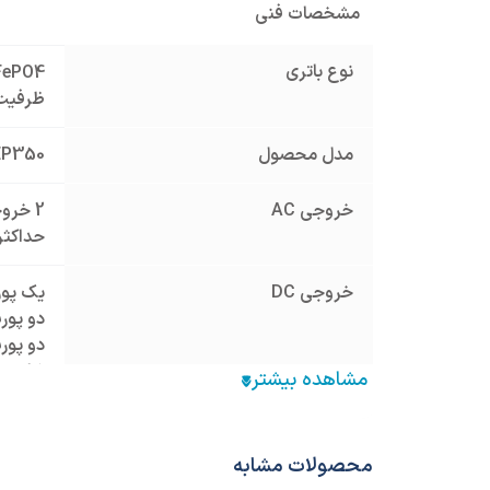
مشخصات فنی
نوع باتری
LiFePO4 لیتیم آه
ظرفیت باتری
مدل محصول
EP350
خروجی AC
2 خروجی 600 وات
حداکثر خروجی DC
خروجی DC
یک پورت فن
دو پورت USB-A هر کدا
دو پورت USB-C هر کدام
شارژ بی س
برند موتور برق و ژنراتور
لانسین NCIN
محصولات مشابه
وزن محموله (گرم)
4800