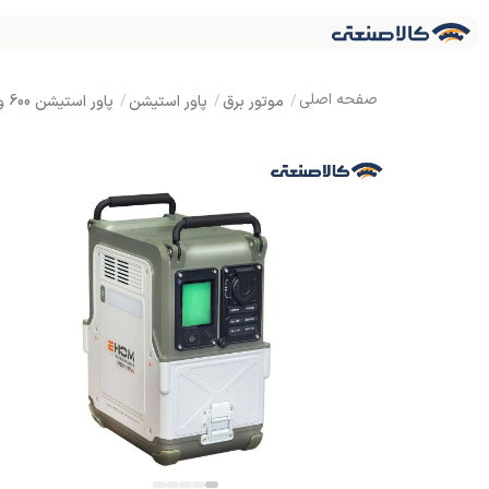
موتور برق
پاور استیشن
پاور استیشن 600 وات لانسین EHOM مدل EP600 ظرفیت 512 وات ساعت