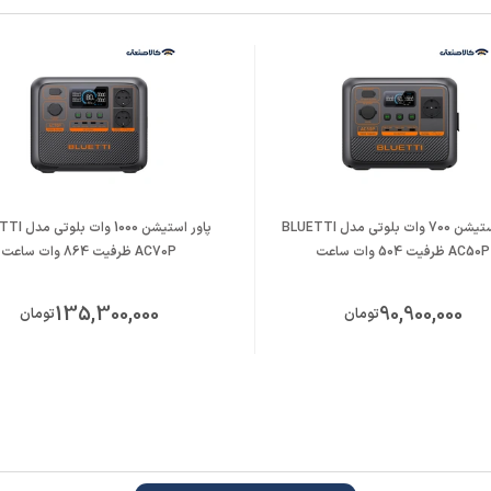
 AC - خورشیدی - فندکی ماشین
پاور استیشن 700 وات بلوتی مدل BLUETTI
پاور استیشن 1000
AC50P ظرفیت 504 وات ساعت
AC70P ظرفیت 864 وات ساعت
135,300,000
90,900,000
تومان
تومان