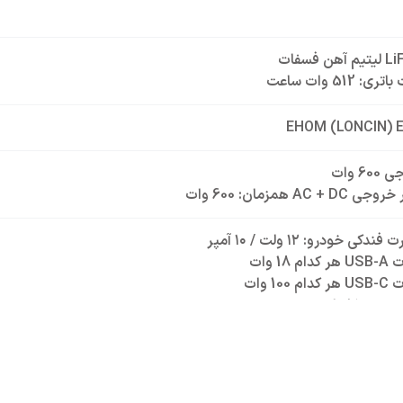
ن فسفات
: 512 وات ساعت
EHOM (LONCIN) 
AC +  همزمان: 600 وات
دکی خودرو: ۱۲ ولت / ۱۰ آمپر
م 18 وات
 100 وات
یم 15 وات
LO