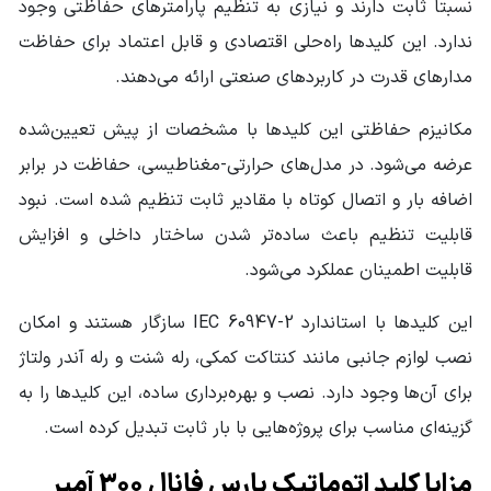
نسبتاً ثابت دارند و نیازی به تنظیم پارامترهای حفاظتی وجود
قابلیت نصب موتور
دارد
(AC/DC)
ندارد. این کلیدها راه‌حلی اقتصادی و قابل اعتماد برای حفاظت
مدارهای قدرت در کاربردهای صنعتی ارائه می‌دهند.
قابلیت نصب رله
شنت ، آندر ولتاژ و
دارد
کمکی
مکانیزم حفاظتی این کلیدها با مشخصات از پیش تعیین‌شده
عرضه می‌شود. در مدل‌های حرارتی-مغناطیسی، حفاظت در برابر
سایر مشخصات
قابلیت نصب افقی و عمودی
کنترل و قطع جریان های اضافه بار و اتصال کوتاه
اضافه بار و اتصال کوتاه با مقادیر ثابت تنظیم شده است. نبود
مطابق با استاندارد IEC 60947-2
قابلیت تنظیم باعث ساده‌تر شدن ساختار داخلی و افزایش
قابلیت اطمینان عملکرد می‌شود.
این کلیدها با استاندارد IEC 60947-2 سازگار هستند و امکان
نصب لوازم جانبی مانند کنتاکت کمکی، رله شنت و رله آندر ولتاژ
برای آن‌ها وجود دارد. نصب و بهره‌برداری ساده، این کلیدها را به
گزینه‌ای مناسب برای پروژه‌هایی با بار ثابت تبدیل کرده است.
مزایا کلید اتوماتیک پارس فانال 300 آمپر