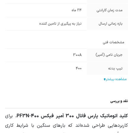
مدت زمان گارانتی
24 ماه
بازه زمانی ارسال
نیاز به پیگیری از تامین کننده
مشخصات فنی
جریان نامی (آمپر)
300A
تیپ بدنه
400
تعداد پل
سه پل
قابلیت تنظیم جریان
ندارد (غیر قابل تنظیم حرارتی - غیر قابل تنظیم
مغناطیسی)
نقد و بررسی
حداکثر جریان قابل
کلید اتوماتیک پارس فانال 300 آمپر فیکس PF3N-400
، برای
تحمل اتصال کوتاه
50kA
(کیلو آمپر)
کاربردهایی طراحی شده‌اند که بارهای سنگین با شرایط کاری